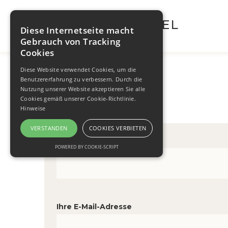
WALTRAUT BRÜGEL
Diese Internetseite macht
Gebrauch von Tracking
Cookies
Diese Website verwendet Cookies, um die
Benutzererfahrung zu verbessern. Durch die
KONTAKT
Nutzung unserer Website akzeptieren Sie alle
Cookies gemäß unserer Cookie-Richtlinie.
Hinweise
VERSTANDEN
COOKIES VERBIETEN
Ihr Name
POWERED BY COOKIE-SCRIPT
Ihre E-Mail-Adresse