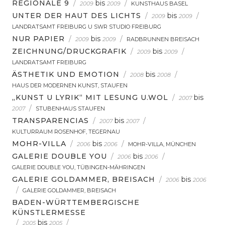
REGIONALE 9
/
bis
/
2009
2009
KUNSTHAUS BASEL
UNTER DER HAUT DES LICHTS
/
bis
/
2009
2009
LANDRATSAMT FREIBURG U SWR STUDIO FREIBURG
NUR PAPIER
/
bis
/
2009
2009
RADBRUNNEN BREISACH
ZEICHNUNG/DRUCKGRAFIK
/
bis
/
2009
2009
LANDRATSAMT FREIBURG
ÄSTHETIK UND EMOTION
/
bis
/
2008
2008
HAUS DER MODERNEN KUNST, STAUFEN
„KUNST U LYRIK“ MIT LESUNG U.WOL
/
bis
2007
/
2007
STUBENHAUS STAUFEN
TRANSPARENCIAS
/
bis
/
2007
2007
KULTURRAUM ROSENHOF, TEGERNAU
MOHR-VILLA
/
bis
/
2006
2006
MOHR-VILLA, MÜNCHEN
GALERIE DOUBLE YOU
/
bis
/
2006
2006
GALERIE DOUBLE YOU, TÜBINGEN-MÄHRINGEN
GALERIE GOLDAMMER, BREISACH
/
bis
2006
2006
/
GALERIE GOLDAMMER, BREISACH
BADEN-WÜRTTEMBERGISCHE
KÜNSTLERMESSE
/
bis
/
2005
2005