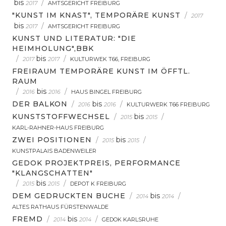
bis
/
2017
AMTSGERICHT FREIBURG
"KUNST IM KNAST", TEMPORÄRE KUNST
/
2017
bis
/
2017
AMTSGERICHT FREIBURG
KUNST UND LITERATUR: "DIE
HEIMHOLUNG",BBK
/
bis
/
2017
2017
KULTURWEK T66, FREIBURG
FREIRAUM TEMPORÄRE KUNST IM ÖFFTL.
RAUM
/
bis
/
2016
2016
HAUS BINGEL FREIBURG
DER BALKON
/
bis
/
2016
2016
KULTURWERK T66 FREIBURG
KUNSTSTOFFWECHSEL
/
bis
/
2015
2015
KARL-RAHNER-HAUS FREIBURG
ZWEI POSITIONEN
/
bis
/
2015
2015
KUNSTPALAIS BADENWEILER
GEDOK PROJEKTPREIS, PERFORMANCE
"KLANGSCHATTEN"
/
bis
/
2015
2015
DEPOT K FREIBURG
DEM GEDRUCKTEN BUCHE
/
bis
/
2014
2014
ALTES RATHAUS FÜRSTENWALDE
FREMD
/
bis
/
2014
2014
GEDOK KARLSRUHE