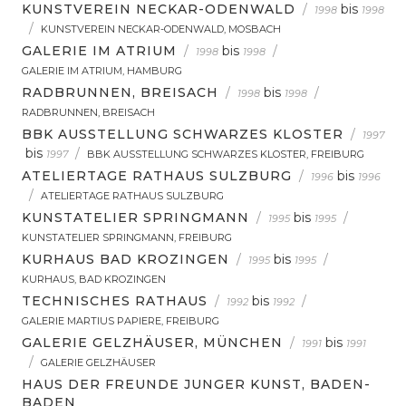
KUNSTVEREIN NECKAR-ODENWALD
/
bis
1998
1998
/
KUNSTVEREIN NECKAR-ODENWALD, MOSBACH
GALERIE IM ATRIUM
/
bis
/
1998
1998
GALERIE IM ATRIUM, HAMBURG
RADBRUNNEN, BREISACH
/
bis
/
1998
1998
RADBRUNNEN, BREISACH
BBK AUSSTELLUNG SCHWARZES KLOSTER
/
1997
bis
/
1997
BBK AUSSTELLUNG SCHWARZES KLOSTER, FREIBURG
ATELIERTAGE RATHAUS SULZBURG
/
bis
1996
1996
/
ATELIERTAGE RATHAUS SULZBURG
KUNSTATELIER SPRINGMANN
/
bis
/
1995
1995
KUNSTATELIER SPRINGMANN, FREIBURG
KURHAUS BAD KROZINGEN
/
bis
/
1995
1995
KURHAUS, BAD KROZINGEN
TECHNISCHES RATHAUS
/
bis
/
1992
1992
GALERIE MARTIUS PAPIERE, FREIBURG
GALERIE GELZHÄUSER, MÜNCHEN
/
bis
1991
1991
/
GALERIE GELZHÄUSER
HAUS DER FREUNDE JUNGER KUNST, BADEN-
BADEN