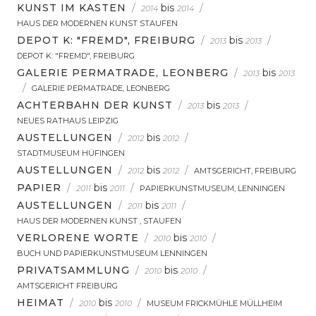
KUNST IM KASTEN
/
bis
/
2014
2014
HAUS DER MODERNEN KUNST STAUFEN
DEPOT K: "FREMD", FREIBURG
/
bis
/
2013
2013
DEPOT K: "FREMD", FREIBURG
GALERIE PERMATRADE, LEONBERG
/
bis
2013
2013
/
GALERIE PERMATRADE, LEONBERG
ACHTERBAHN DER KUNST
/
bis
/
2013
2013
NEUES RATHAUS LEIPZIG
AUSTELLUNGEN
/
bis
/
2012
2012
STADTMUSEUM HÜFINGEN
AUSTELLUNGEN
/
bis
/
2012
2012
AMTSGERICHT, FREIBURG
PAPIER
/
bis
/
2011
2011
PAPIERKUNSTMUSEUM, LENNINGEN
AUSTELLUNGEN
/
bis
/
2011
2011
HAUS DER MODERNEN KUNST , STAUFEN
VERLORENE WORTE
/
bis
/
2010
2010
BUCH UND PAPIERKUNSTMUSEUM LENNINGEN
PRIVATSAMMLUNG
/
bis
/
2010
2010
AMTSGERICHT FREIBURG
HEIMAT
/
bis
/
2010
2010
MUSEUM FRICKMÜHLE MÜLLHEIM