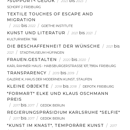
>SUPPORT< GEDOK
/
bis
/
2023
2023
SCHOPF 2 FREIBURG
TEXTILE TOUCHES OF ESCAPE AND
MIGRATION
/
bis
/
2022
2022
GOETHE INSTITUTE
KUNST UND LITERATUR
/
bis
/
2021
2021
KULTURWERK T66
DIE BESCHAFFENHEIT DER WÜNSCHE
/
bis
2021
/
2021
STADTMUSEUM HÜFINGEN
FRAUEN.GESTALTEN
/
bis
/
2020
2020
KARL RAHNER HAUS - HABSBURGERSTRASSE 107, 79104 FREIBURG
TRANSPARENCY
/
bis
/
2019
2019
GALERIE K, HAUS DER MODERNEN KUNST, STAUFEN
KLEINE OBJEKTE
/
bis
/
2018
2018
DEPOTK FREIBURG
"FORMART" ELKE UND KLAUS OSCHMANN
PREIS
/
bis
/
2017
2017
GEDOK BERLIN
REGIERUNGSPRÄSIDIUM KARLSRUHE "SELFIE"
/
bis
/
2017
2017
GEDOK BERLIN
"KUNST IM KNAST", TEMPORÄRE KUNST
/
2017