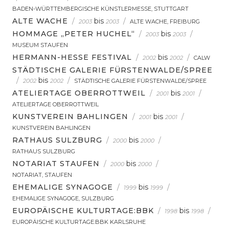
BADEN-WÜRTTEMBERGISCHE KÜNSTLERMESSE, STUTTGART
ALTE WACHE
/
bis
/
2003
2003
ALTE WACHE, FREIBURG
HOMMAGE „PETER HUCHEL“
/
bis
/
2003
2003
MUSEUM STAUFEN
HERMANN-HESSE FESTIVAL
/
bis
/
2002
2002
CALW
STÄDTISCHE GALERIE FÜRSTENWALDE/SPREE
/
bis
/
2002
2002
STÄDTISCHE GALERIE FÜRSTENWALDE/SPREE
ATELIERTAGE OBERROTTWEIL
/
bis
/
2001
2001
ATELIERTAGE OBERROTTWEIL
KUNSTVEREIN BAHLINGEN
/
bis
/
2001
2001
KUNSTVEREIN BAHLINGEN
RATHAUS SULZBURG
/
bis
/
2000
2000
RATHAUS SULZBURG
NOTARIAT STAUFEN
/
bis
/
2000
2000
NOTARIAT, STAUFEN
EHEMALIGE SYNAGOGE
/
bis
/
1999
1999
EHEMALIGE SYNAGOGE, SULZBURG
EUROPÄISCHE KULTURTAGE:BBK
/
bis
/
1998
1998
EUROPÄISCHE KULTURTAGE:BBK KARLSRUHE