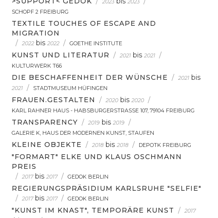
>SUPPORT< GEDOK
/
bis
/
2023
2023
SCHOPF 2 FREIBURG
TEXTILE TOUCHES OF ESCAPE AND
MIGRATION
/
bis
/
2022
2022
GOETHE INSTITUTE
KUNST UND LITERATUR
/
bis
/
2021
2021
KULTURWERK T66
DIE BESCHAFFENHEIT DER WÜNSCHE
/
bis
2021
/
2021
STADTMUSEUM HÜFINGEN
FRAUEN.GESTALTEN
/
bis
/
2020
2020
KARL RAHNER HAUS - HABSBURGERSTRASSE 107, 79104 FREIBURG
TRANSPARENCY
/
bis
/
2019
2019
GALERIE K, HAUS DER MODERNEN KUNST, STAUFEN
KLEINE OBJEKTE
/
bis
/
2018
2018
DEPOTK FREIBURG
"FORMART" ELKE UND KLAUS OSCHMANN
PREIS
/
bis
/
2017
2017
GEDOK BERLIN
REGIERUNGSPRÄSIDIUM KARLSRUHE "SELFIE"
/
bis
/
2017
2017
GEDOK BERLIN
"KUNST IM KNAST", TEMPORÄRE KUNST
/
2017