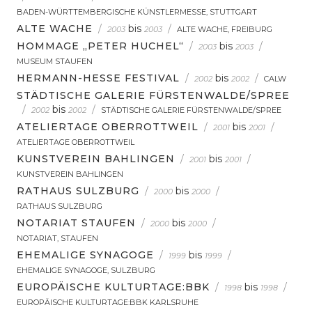
BADEN-WÜRTTEMBERGISCHE KÜNSTLERMESSE, STUTTGART
ALTE WACHE
/
bis
/
2003
2003
ALTE WACHE, FREIBURG
HOMMAGE „PETER HUCHEL“
/
bis
/
2003
2003
MUSEUM STAUFEN
HERMANN-HESSE FESTIVAL
/
bis
/
2002
2002
CALW
STÄDTISCHE GALERIE FÜRSTENWALDE/SPREE
/
bis
/
2002
2002
STÄDTISCHE GALERIE FÜRSTENWALDE/SPREE
ATELIERTAGE OBERROTTWEIL
/
bis
/
2001
2001
ATELIERTAGE OBERROTTWEIL
KUNSTVEREIN BAHLINGEN
/
bis
/
2001
2001
KUNSTVEREIN BAHLINGEN
RATHAUS SULZBURG
/
bis
/
2000
2000
RATHAUS SULZBURG
NOTARIAT STAUFEN
/
bis
/
2000
2000
NOTARIAT, STAUFEN
EHEMALIGE SYNAGOGE
/
bis
/
1999
1999
EHEMALIGE SYNAGOGE, SULZBURG
EUROPÄISCHE KULTURTAGE:BBK
/
bis
/
1998
1998
EUROPÄISCHE KULTURTAGE:BBK KARLSRUHE