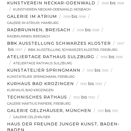
KUNSTVEREIN NECKAR-ODENWALD
/
bis
1998
1998
/
KUNSTVEREIN NECKAR-ODENWALD, MOSBACH
GALERIE IM ATRIUM
/
bis
/
1998
1998
GALERIE IM ATRIUM, HAMBURG
RADBRUNNEN, BREISACH
/
bis
/
1998
1998
RADBRUNNEN, BREISACH
BBK AUSSTELLUNG SCHWARZES KLOSTER
/
1997
bis
/
1997
BBK AUSSTELLUNG SCHWARZES KLOSTER, FREIBURG
ATELIERTAGE RATHAUS SULZBURG
/
bis
1996
1996
/
ATELIERTAGE RATHAUS SULZBURG
KUNSTATELIER SPRINGMANN
/
bis
/
1995
1995
KUNSTATELIER SPRINGMANN, FREIBURG
KURHAUS BAD KROZINGEN
/
bis
/
1995
1995
KURHAUS, BAD KROZINGEN
TECHNISCHES RATHAUS
/
bis
/
1992
1992
GALERIE MARTIUS PAPIERE, FREIBURG
GALERIE GELZHÄUSER, MÜNCHEN
/
bis
1991
1991
/
GALERIE GELZHÄUSER
HAUS DER FREUNDE JUNGER KUNST, BADEN-
BADEN