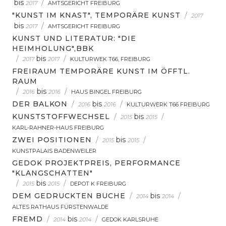
bis
/
2017
AMTSGERICHT FREIBURG
"KUNST IM KNAST", TEMPORÄRE KUNST
/
2017
bis
/
2017
AMTSGERICHT FREIBURG
KUNST UND LITERATUR: "DIE
HEIMHOLUNG",BBK
/
bis
/
2017
2017
KULTURWEK T66, FREIBURG
FREIRAUM TEMPORÄRE KUNST IM ÖFFTL.
RAUM
/
bis
/
2016
2016
HAUS BINGEL FREIBURG
DER BALKON
/
bis
/
2016
2016
KULTURWERK T66 FREIBURG
KUNSTSTOFFWECHSEL
/
bis
/
2015
2015
KARL-RAHNER-HAUS FREIBURG
ZWEI POSITIONEN
/
bis
/
2015
2015
KUNSTPALAIS BADENWEILER
GEDOK PROJEKTPREIS, PERFORMANCE
"KLANGSCHATTEN"
/
bis
/
2015
2015
DEPOT K FREIBURG
DEM GEDRUCKTEN BUCHE
/
bis
/
2014
2014
ALTES RATHAUS FÜRSTENWALDE
FREMD
/
bis
/
2014
2014
GEDOK KARLSRUHE