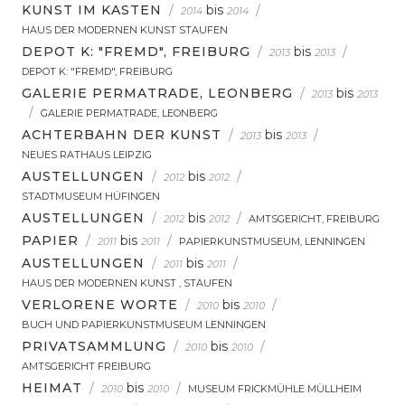
KUNST IM KASTEN
/
bis
/
2014
2014
HAUS DER MODERNEN KUNST STAUFEN
DEPOT K: "FREMD", FREIBURG
/
bis
/
2013
2013
DEPOT K: "FREMD", FREIBURG
GALERIE PERMATRADE, LEONBERG
/
bis
2013
2013
/
GALERIE PERMATRADE, LEONBERG
ACHTERBAHN DER KUNST
/
bis
/
2013
2013
NEUES RATHAUS LEIPZIG
AUSTELLUNGEN
/
bis
/
2012
2012
STADTMUSEUM HÜFINGEN
AUSTELLUNGEN
/
bis
/
2012
2012
AMTSGERICHT, FREIBURG
PAPIER
/
bis
/
2011
2011
PAPIERKUNSTMUSEUM, LENNINGEN
AUSTELLUNGEN
/
bis
/
2011
2011
HAUS DER MODERNEN KUNST , STAUFEN
VERLORENE WORTE
/
bis
/
2010
2010
BUCH UND PAPIERKUNSTMUSEUM LENNINGEN
PRIVATSAMMLUNG
/
bis
/
2010
2010
AMTSGERICHT FREIBURG
HEIMAT
/
bis
/
2010
2010
MUSEUM FRICKMÜHLE MÜLLHEIM