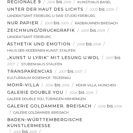
REGIONALE 9
/
bis
/
2009
2009
KUNSTHAUS BASEL
UNTER DER HAUT DES LICHTS
/
bis
/
2009
2009
LANDRATSAMT FREIBURG U SWR STUDIO FREIBURG
NUR PAPIER
/
bis
/
2009
2009
RADBRUNNEN BREISACH
ZEICHNUNG/DRUCKGRAFIK
/
bis
/
2009
2009
LANDRATSAMT FREIBURG
ÄSTHETIK UND EMOTION
/
bis
/
2008
2008
HAUS DER MODERNEN KUNST, STAUFEN
„KUNST U LYRIK“ MIT LESUNG U.WOL
/
bis
2007
/
2007
STUBENHAUS STAUFEN
TRANSPARENCIAS
/
bis
/
2007
2007
KULTURRAUM ROSENHOF, TEGERNAU
MOHR-VILLA
/
bis
/
2006
2006
MOHR-VILLA, MÜNCHEN
GALERIE DOUBLE YOU
/
bis
/
2006
2006
GALERIE DOUBLE YOU, TÜBINGEN-MÄHRINGEN
GALERIE GOLDAMMER, BREISACH
/
bis
2006
2006
/
GALERIE GOLDAMMER, BREISACH
BADEN-WÜRTTEMBERGISCHE
KÜNSTLERMESSE
/
bis
/
2005
2005