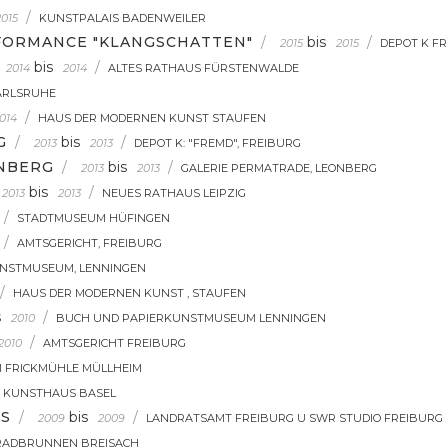
/
2015
KUNSTPALAIS BADENWEILER
FORMANCE "KLANGSCHATTEN"
/
bis
/
2015
2015
DEPOT K F
bis
/
2014
2014
ALTES RATHAUS FÜRSTENWALDE
ARLSRUHE
/
014
HAUS DER MODERNEN KUNST STAUFEN
G
/
bis
/
2013
2013
DEPOT K: "FREMD", FREIBURG
ONBERG
/
bis
/
2013
2013
GALERIE PERMATRADE, LEONBERG
bis
/
2013
2013
NEUES RATHAUS LEIPZIG
/
STADTMUSEUM HÜFINGEN
/
AMTSGERICHT, FREIBURG
NSTMUSEUM, LENNINGEN
/
HAUS DER MODERNEN KUNST , STAUFEN
s
/
2010
BUCH UND PAPIERKUNSTMUSEUM LENNINGEN
/
2010
AMTSGERICHT FREIBURG
 FRICKMÜHLE MÜLLHEIM
KUNSTHAUS BASEL
TS
/
bis
/
2009
2009
LANDRATSAMT FREIBURG U SWR STUDIO FREIBURG
RADBRUNNEN BREISACH