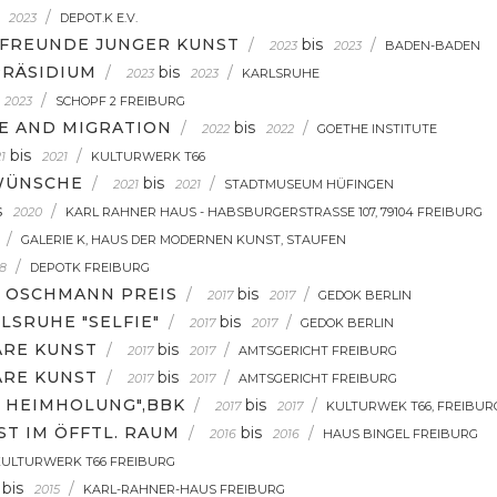
/
2023
DEPOT.K E.V.
 FREUNDE JUNGER KUNST
/
bis
/
2023
2023
BADEN-BADEN
PRÄSIDIUM
/
bis
/
2023
2023
KARLSRUHE
/
2023
SCHOPF 2 FREIBURG
PE AND MIGRATION
/
bis
/
2022
2022
GOETHE INSTITUTE
bis
/
1
2021
KULTURWERK T66
 WÜNSCHE
/
bis
/
2021
2021
STADTMUSEUM HÜFINGEN
s
/
2020
KARL RAHNER HAUS - HABSBURGERSTRASSE 107, 79104 FREIBURG
/
GALERIE K, HAUS DER MODERNEN KUNST, STAUFEN
/
8
DEPOTK FREIBURG
S OSCHMANN PREIS
/
bis
/
2017
2017
GEDOK BERLIN
LSRUHE "SELFIE"
/
bis
/
2017
2017
GEDOK BERLIN
ÄRE KUNST
/
bis
/
2017
2017
AMTSGERICHT FREIBURG
ÄRE KUNST
/
bis
/
2017
2017
AMTSGERICHT FREIBURG
E HEIMHOLUNG",BBK
/
bis
/
2017
2017
KULTURWEK T66, FREIBUR
T IM ÖFFTL. RAUM
/
bis
/
2016
2016
HAUS BINGEL FREIBURG
KULTURWERK T66 FREIBURG
bis
/
2015
KARL-RAHNER-HAUS FREIBURG