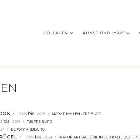
COLLAGEN
KUNST UND LYRIK
GEN
EDOK
/
bis
/
2026
2026
MORAT-HALLEN • FREIBURG
bis
/
25
2025
T66 FREIBURG
/
024
DEPOTK FREIBURG
RÜGEL
/
bis
/
2024
2024
POP UP ART GALLERIE IN DER KALTE SOFIE I