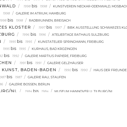
ENWALD
/
bis
/
1998
1998
KUNSTVEREIN NECKAR-ODENWALD, MOSBAC
/
1998
GALERIE IM ATRIUM, HAMBURG
bis
/
1998
1998
RADBRUNNEN, BREISACH
ZES KLOSTER
/
bis
/
1997
1997
BBK AUSSTELLUNG SCHWARZES KLO
ZBURG
/
bis
/
1996
1996
ATELIERTAGE RATHAUS SULZBURG
N
/
bis
/
1995
1995
KUNSTATELIER SPRINGMANN, FREIBURG
bis
/
1995
1995
KURHAUS, BAD KROZINGEN
bis
/
92
1992
GALERIE MARTIUS PAPIERE, FREIBURG
CHEN
/
bis
/
1991
1991
GALERIE GELZHÄUSER
 KUNST, BADEN-BADEN
/
bis
/
1990
1990
HAUS DER FREUNDE
bis
/
1987
1987
GALERIE RAU, STAUFEN
/
86
GALERIE BOSSEN, BERLIN
URG/NL
/
bis
/
1984
1984
MUSEUM HANNOVER U. TILBURG/NL
SUM