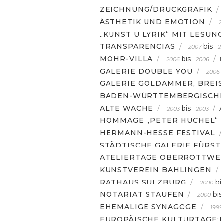
ZEICHNUNG/DRUCKGRAFIK
/
ÄSTHETIK UND EMOTION
/
„KUNST U LYRIK“ MIT LESUN
TRANSPARENCIAS
/
bis
2007
2
MOHR-VILLA
/
bis
/
2006
2006
GALERIE DOUBLE YOU
/
2006
GALERIE GOLDAMMER, BREI
BADEN-WÜRTTEMBERGISCH
ALTE WACHE
/
bis
/
2003
2003
HOMMAGE „PETER HUCHEL“
HERMANN-HESSE FESTIVAL
STÄDTISCHE GALERIE FÜRS
ATELIERTAGE OBERROTTWE
KUNSTVEREIN BAHLINGEN
/
RATHAUS SULZBURG
/
b
2000
NOTARIAT STAUFEN
/
bi
2000
EHEMALIGE SYNAGOGE
/
199
EUROPÄISCHE KULTURTAGE: