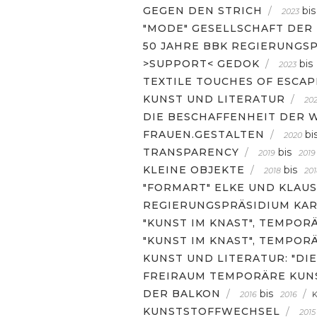
GEGEN DEN STRICH
/
bis
2023
"MODE" GESELLSCHAFT DER
50 JAHRE BBK REGIERUNGS
>SUPPORT< GEDOK
/
bis
2023
TEXTILE TOUCHES OF ESCA
KUNST UND LITERATUR
/
202
DIE BESCHAFFENHEIT DER
FRAUEN.GESTALTEN
/
bi
2020
TRANSPARENCY
/
bis
2019
2019
KLEINE OBJEKTE
/
bis
2018
201
"FORMART" ELKE UND KLAU
REGIERUNGSPRÄSIDIUM KAR
"KUNST IM KNAST", TEMPOR
"KUNST IM KNAST", TEMPOR
KUNST UND LITERATUR: "DI
FREIRAUM TEMPORÄRE KUNS
DER BALKON
/
bis
/
2016
2016
KUNSTSTOFFWECHSEL
/
2015