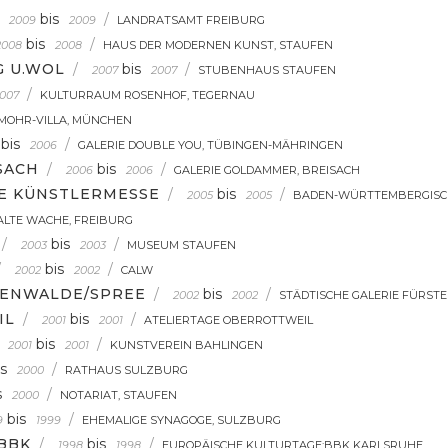
bis
/
2009
2009
LANDRATSAMT FREIBURG
bis
/
2008
2008
HAUS DER MODERNEN KUNST, STAUFEN
G U.WOL
/
bis
/
2007
2007
STUBENHAUS STAUFEN
/
007
KULTURRAUM ROSENHOF, TEGERNAU
MOHR-VILLA, MÜNCHEN
bis
/
2006
GALERIE DOUBLE YOU, TÜBINGEN-MÄHRINGEN
SACH
/
bis
/
2006
2006
GALERIE GOLDAMMER, BREISACH
E KÜNSTLERMESSE
/
bis
/
2005
2005
BADEN-WÜRTTEMBERGISCH
ALTE WACHE, FREIBURG
/
bis
/
2003
2003
MUSEUM STAUFEN
/
bis
/
2002
2002
CALW
TENWALDE/SPREE
/
bis
/
2002
2002
STÄDTISCHE GALERIE FÜRST
IL
/
bis
/
2001
2001
ATELIERTAGE OBERROTTWEIL
bis
/
2001
2001
KUNSTVEREIN BAHLINGEN
is
/
2000
RATHAUS SULZBURG
s
/
2000
NOTARIAT, STAUFEN
bis
/
9
1999
EHEMALIGE SYNAGOGE, SULZBURG
BBK
/
bis
/
1998
1998
EUROPÄISCHE KULTURTAGE:BBK KARLSRUHE