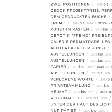
ZWEI POSITIONEN
/
bis
2015
GEDOK PROJEKTPREIS, PER
DEM GEDRUCKTEN BUCHE
/
FREMD
/
bis
/
2014
2014
GEDOK K
KUNST IM KASTEN
/
bis
2014
2
DEPOT K: "FREMD", FREIBUR
GALERIE PERMATRADE, LE
ACHTERBAHN DER KUNST
/
AUSTELLUNGEN
/
bis
2012
2012
AUSTELLUNGEN
/
bis
2012
2012
PAPIER
/
bis
/
2011
2011
PAPIERKU
AUSTELLUNGEN
/
bis
2011
2011
VERLORENE WORTE
/
bi
2010
PRIVATSAMMLUNG
/
bis
2010
HEIMAT
/
bis
/
2010
2010
MUSEUM
REGIONALE 9
/
bis
/
2009
2009
UNTER DER HAUT DES LICH
NUR PAPIER
/
bis
/
2009
2009