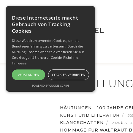
Diese Internetseite macht
Gebrauch von Tracking
WALTRAUT BRÜGEL
Cookies
Diese Website verwendet Cookies, um die
Benutzererfahrung zu verbessern. Durch die
Nutzung unserer Website akzeptieren Sie alle
Cookies gemäß unserer Cookie-Richtlinie.
Hinweise
VERSTANDEN
COOKIES VERBIETEN
AUSTELLUN
POWERED BY COOKIE-SCRIPT
HÄUTUNGEN - 100 JAHRE G
KUNST UND LITERATUR
/
20
KLANGSCHATTEN
/
bis
2024
2
HOMMAGE FÜR WALTRAUT B