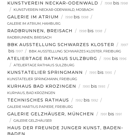
KUNSTVEREIN NECKAR-ODENWALD
/
bis
1998
1998
/
KUNSTVEREIN NECKAR-ODENWALD, MOSBACH
GALERIE IM ATRIUM
/
bis
/
1998
1998
GALERIE IM ATRIUM, HAMBURG
RADBRUNNEN, BREISACH
/
bis
/
1998
1998
RADBRUNNEN, BREISACH
BBK AUSSTELLUNG SCHWARZES KLOSTER
/
1997
bis
/
1997
BBK AUSSTELLUNG SCHWARZES KLOSTER, FREIBURG
ATELIERTAGE RATHAUS SULZBURG
/
bis
1996
1996
/
ATELIERTAGE RATHAUS SULZBURG
KUNSTATELIER SPRINGMANN
/
bis
/
1995
1995
KUNSTATELIER SPRINGMANN, FREIBURG
KURHAUS BAD KROZINGEN
/
bis
/
1995
1995
KURHAUS, BAD KROZINGEN
TECHNISCHES RATHAUS
/
bis
/
1992
1992
GALERIE MARTIUS PAPIERE, FREIBURG
GALERIE GELZHÄUSER, MÜNCHEN
/
bis
1991
1991
/
GALERIE GELZHÄUSER
HAUS DER FREUNDE JUNGER KUNST, BADEN-
BADEN