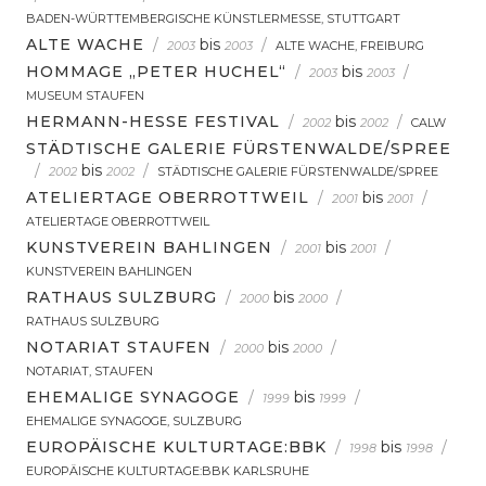
BADEN-WÜRTTEMBERGISCHE KÜNSTLERMESSE, STUTTGART
ALTE WACHE
/
bis
/
2003
2003
ALTE WACHE, FREIBURG
HOMMAGE „PETER HUCHEL“
/
bis
/
2003
2003
MUSEUM STAUFEN
HERMANN-HESSE FESTIVAL
/
bis
/
2002
2002
CALW
STÄDTISCHE GALERIE FÜRSTENWALDE/SPREE
/
bis
/
2002
2002
STÄDTISCHE GALERIE FÜRSTENWALDE/SPREE
ATELIERTAGE OBERROTTWEIL
/
bis
/
2001
2001
ATELIERTAGE OBERROTTWEIL
KUNSTVEREIN BAHLINGEN
/
bis
/
2001
2001
KUNSTVEREIN BAHLINGEN
RATHAUS SULZBURG
/
bis
/
2000
2000
RATHAUS SULZBURG
NOTARIAT STAUFEN
/
bis
/
2000
2000
NOTARIAT, STAUFEN
EHEMALIGE SYNAGOGE
/
bis
/
1999
1999
EHEMALIGE SYNAGOGE, SULZBURG
EUROPÄISCHE KULTURTAGE:BBK
/
bis
/
1998
1998
EUROPÄISCHE KULTURTAGE:BBK KARLSRUHE