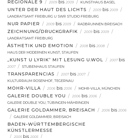
REGIONALE 9
/
bis
/
2009
2009
KUNSTHAUS BASEL
UNTER DER HAUT DES LICHTS
/
bis
/
2009
2009
LANDRATSAMT FREIBURG U SWR STUDIO FREIBURG
NUR PAPIER
/
bis
/
2009
2009
RADBRUNNEN BREISACH
ZEICHNUNG/DRUCKGRAFIK
/
bis
/
2009
2009
LANDRATSAMT FREIBURG
ÄSTHETIK UND EMOTION
/
bis
/
2008
2008
HAUS DER MODERNEN KUNST, STAUFEN
„KUNST U LYRIK“ MIT LESUNG U.WOL
/
bis
2007
/
2007
STUBENHAUS STAUFEN
TRANSPARENCIAS
/
bis
/
2007
2007
KULTURRAUM ROSENHOF, TEGERNAU
MOHR-VILLA
/
bis
/
2006
2006
MOHR-VILLA, MÜNCHEN
GALERIE DOUBLE YOU
/
bis
/
2006
2006
GALERIE DOUBLE YOU, TÜBINGEN-MÄHRINGEN
GALERIE GOLDAMMER, BREISACH
/
bis
2006
2006
/
GALERIE GOLDAMMER, BREISACH
BADEN-WÜRTTEMBERGISCHE
KÜNSTLERMESSE
/
bis
/
2005
2005