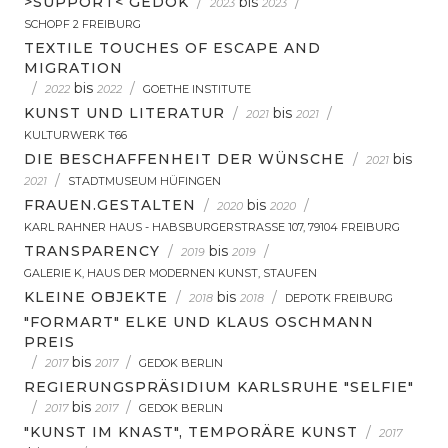
>SUPPORT< GEDOK
/
bis
/
2023
2023
SCHOPF 2 FREIBURG
TEXTILE TOUCHES OF ESCAPE AND
MIGRATION
/
bis
/
2022
2022
GOETHE INSTITUTE
KUNST UND LITERATUR
/
bis
/
2021
2021
KULTURWERK T66
DIE BESCHAFFENHEIT DER WÜNSCHE
/
bis
2021
/
2021
STADTMUSEUM HÜFINGEN
FRAUEN.GESTALTEN
/
bis
/
2020
2020
KARL RAHNER HAUS - HABSBURGERSTRASSE 107, 79104 FREIBURG
TRANSPARENCY
/
bis
/
2019
2019
GALERIE K, HAUS DER MODERNEN KUNST, STAUFEN
KLEINE OBJEKTE
/
bis
/
2018
2018
DEPOTK FREIBURG
"FORMART" ELKE UND KLAUS OSCHMANN
PREIS
/
bis
/
2017
2017
GEDOK BERLIN
REGIERUNGSPRÄSIDIUM KARLSRUHE "SELFIE"
/
bis
/
2017
2017
GEDOK BERLIN
"KUNST IM KNAST", TEMPORÄRE KUNST
/
2017