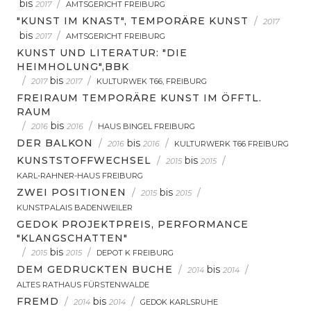
bis
/
2017
AMTSGERICHT FREIBURG
"KUNST IM KNAST", TEMPORÄRE KUNST
/
2017
bis
/
2017
AMTSGERICHT FREIBURG
KUNST UND LITERATUR: "DIE
HEIMHOLUNG",BBK
/
bis
/
2017
2017
KULTURWEK T66, FREIBURG
FREIRAUM TEMPORÄRE KUNST IM ÖFFTL.
RAUM
/
bis
/
2016
2016
HAUS BINGEL FREIBURG
DER BALKON
/
bis
/
2016
2016
KULTURWERK T66 FREIBURG
KUNSTSTOFFWECHSEL
/
bis
/
2015
2015
KARL-RAHNER-HAUS FREIBURG
ZWEI POSITIONEN
/
bis
/
2015
2015
KUNSTPALAIS BADENWEILER
GEDOK PROJEKTPREIS, PERFORMANCE
"KLANGSCHATTEN"
/
bis
/
2015
2015
DEPOT K FREIBURG
DEM GEDRUCKTEN BUCHE
/
bis
/
2014
2014
ALTES RATHAUS FÜRSTENWALDE
FREMD
/
bis
/
2014
2014
GEDOK KARLSRUHE