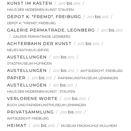
KUNST IM KASTEN
/
bis
/
2014
2014
HAUS DER MODERNEN KUNST STAUFEN
DEPOT K: "FREMD", FREIBURG
/
bis
/
2013
2013
DEPOT K: "FREMD", FREIBURG
GALERIE PERMATRADE, LEONBERG
/
bis
2013
2013
/
GALERIE PERMATRADE, LEONBERG
ACHTERBAHN DER KUNST
/
bis
/
2013
2013
NEUES RATHAUS LEIPZIG
AUSTELLUNGEN
/
bis
/
2012
2012
STADTMUSEUM HÜFINGEN
AUSTELLUNGEN
/
bis
/
2012
2012
AMTSGERICHT, FREIBURG
PAPIER
/
bis
/
2011
2011
PAPIERKUNSTMUSEUM, LENNINGEN
AUSTELLUNGEN
/
bis
/
2011
2011
HAUS DER MODERNEN KUNST , STAUFEN
VERLORENE WORTE
/
bis
/
2010
2010
BUCH UND PAPIERKUNSTMUSEUM LENNINGEN
PRIVATSAMMLUNG
/
bis
/
2010
2010
AMTSGERICHT FREIBURG
HEIMAT
/
bis
/
2010
2010
MUSEUM FRICKMÜHLE MÜLLHEIM