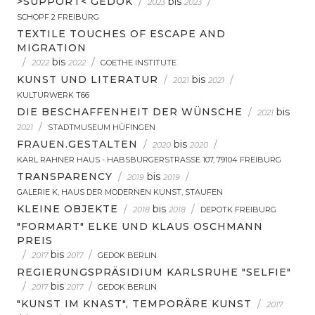
>SUPPORT< GEDOK
/
bis
/
2023
2023
SCHOPF 2 FREIBURG
TEXTILE TOUCHES OF ESCAPE AND
MIGRATION
/
bis
/
2022
2022
GOETHE INSTITUTE
KUNST UND LITERATUR
/
bis
/
2021
2021
KULTURWERK T66
DIE BESCHAFFENHEIT DER WÜNSCHE
/
bis
2021
/
2021
STADTMUSEUM HÜFINGEN
FRAUEN.GESTALTEN
/
bis
/
2020
2020
KARL RAHNER HAUS - HABSBURGERSTRASSE 107, 79104 FREIBURG
TRANSPARENCY
/
bis
/
2019
2019
GALERIE K, HAUS DER MODERNEN KUNST, STAUFEN
KLEINE OBJEKTE
/
bis
/
2018
2018
DEPOTK FREIBURG
"FORMART" ELKE UND KLAUS OSCHMANN
PREIS
/
bis
/
2017
2017
GEDOK BERLIN
REGIERUNGSPRÄSIDIUM KARLSRUHE "SELFIE"
/
bis
/
2017
2017
GEDOK BERLIN
"KUNST IM KNAST", TEMPORÄRE KUNST
/
2017