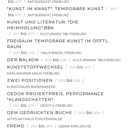
bis
/
2017
AMTSGERICHT FREIBURG
"KUNST IM KNAST", TEMPORÄRE KUNST
/
2017
bis
/
2017
AMTSGERICHT FREIBURG
KUNST UND LITERATUR: "DIE
HEIMHOLUNG",BBK
/
bis
/
2017
2017
KULTURWEK T66, FREIBURG
FREIRAUM TEMPORÄRE KUNST IM ÖFFTL.
RAUM
/
bis
/
2016
2016
HAUS BINGEL FREIBURG
DER BALKON
/
bis
/
2016
2016
KULTURWERK T66 FREIBURG
KUNSTSTOFFWECHSEL
/
bis
/
2015
2015
KARL-RAHNER-HAUS FREIBURG
ZWEI POSITIONEN
/
bis
/
2015
2015
KUNSTPALAIS BADENWEILER
GEDOK PROJEKTPREIS, PERFORMANCE
"KLANGSCHATTEN"
/
bis
/
2015
2015
DEPOT K FREIBURG
DEM GEDRUCKTEN BUCHE
/
bis
/
2014
2014
ALTES RATHAUS FÜRSTENWALDE
FREMD
/
bis
/
2014
2014
GEDOK KARLSRUHE