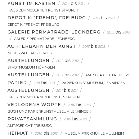
KUNST IM KASTEN
/
bis
/
2014
2014
HAUS DER MODERNEN KUNST STAUFEN
DEPOT K: "FREMD", FREIBURG
/
bis
/
2013
2013
DEPOT K: "FREMD", FREIBURG
GALERIE PERMATRADE, LEONBERG
/
bis
2013
2013
/
GALERIE PERMATRADE, LEONBERG
ACHTERBAHN DER KUNST
/
bis
/
2013
2013
NEUES RATHAUS LEIPZIG
AUSTELLUNGEN
/
bis
/
2012
2012
STADTMUSEUM HÜFINGEN
AUSTELLUNGEN
/
bis
/
2012
2012
AMTSGERICHT, FREIBURG
PAPIER
/
bis
/
2011
2011
PAPIERKUNSTMUSEUM, LENNINGEN
AUSTELLUNGEN
/
bis
/
2011
2011
HAUS DER MODERNEN KUNST , STAUFEN
VERLORENE WORTE
/
bis
/
2010
2010
BUCH UND PAPIERKUNSTMUSEUM LENNINGEN
PRIVATSAMMLUNG
/
bis
/
2010
2010
AMTSGERICHT FREIBURG
HEIMAT
/
bis
/
2010
2010
MUSEUM FRICKMÜHLE MÜLLHEIM