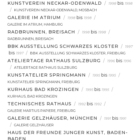
KUNSTVEREIN NECKAR-ODENWALD
/
bis
1998
1998
/
KUNSTVEREIN NECKAR-ODENWALD, MOSBACH
GALERIE IM ATRIUM
/
bis
/
1998
1998
GALERIE IM ATRIUM, HAMBURG
RADBRUNNEN, BREISACH
/
bis
/
1998
1998
RADBRUNNEN, BREISACH
BBK AUSSTELLUNG SCHWARZES KLOSTER
/
1997
bis
/
1997
BBK AUSSTELLUNG SCHWARZES KLOSTER, FREIBURG
ATELIERTAGE RATHAUS SULZBURG
/
bis
1996
1996
/
ATELIERTAGE RATHAUS SULZBURG
KUNSTATELIER SPRINGMANN
/
bis
/
1995
1995
KUNSTATELIER SPRINGMANN, FREIBURG
KURHAUS BAD KROZINGEN
/
bis
/
1995
1995
KURHAUS, BAD KROZINGEN
TECHNISCHES RATHAUS
/
bis
/
1992
1992
GALERIE MARTIUS PAPIERE, FREIBURG
GALERIE GELZHÄUSER, MÜNCHEN
/
bis
1991
1991
/
GALERIE GELZHÄUSER
HAUS DER FREUNDE JUNGER KUNST, BADEN-
BADEN