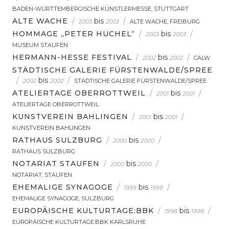
BADEN-WÜRTTEMBERGISCHE KÜNSTLERMESSE, STUTTGART
ALTE WACHE
/
bis
/
2003
2003
ALTE WACHE, FREIBURG
HOMMAGE „PETER HUCHEL“
/
bis
/
2003
2003
MUSEUM STAUFEN
HERMANN-HESSE FESTIVAL
/
bis
/
2002
2002
CALW
STÄDTISCHE GALERIE FÜRSTENWALDE/SPREE
/
bis
/
2002
2002
STÄDTISCHE GALERIE FÜRSTENWALDE/SPREE
ATELIERTAGE OBERROTTWEIL
/
bis
/
2001
2001
ATELIERTAGE OBERROTTWEIL
KUNSTVEREIN BAHLINGEN
/
bis
/
2001
2001
KUNSTVEREIN BAHLINGEN
RATHAUS SULZBURG
/
bis
/
2000
2000
RATHAUS SULZBURG
NOTARIAT STAUFEN
/
bis
/
2000
2000
NOTARIAT, STAUFEN
EHEMALIGE SYNAGOGE
/
bis
/
1999
1999
EHEMALIGE SYNAGOGE, SULZBURG
EUROPÄISCHE KULTURTAGE:BBK
/
bis
/
1998
1998
EUROPÄISCHE KULTURTAGE:BBK KARLSRUHE