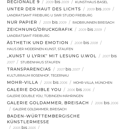
REGIONALE 9
/
bis
/
2009
2009
KUNSTHAUS BASEL
UNTER DER HAUT DES LICHTS
/
bis
/
2009
2009
LANDRATSAMT FREIBURG U SWR STUDIO FREIBURG
NUR PAPIER
/
bis
/
2009
2009
RADBRUNNEN BREISACH
ZEICHNUNG/DRUCKGRAFIK
/
bis
/
2009
2009
LANDRATSAMT FREIBURG
ÄSTHETIK UND EMOTION
/
bis
/
2008
2008
HAUS DER MODERNEN KUNST, STAUFEN
„KUNST U LYRIK“ MIT LESUNG U.WOL
/
bis
2007
/
2007
STUBENHAUS STAUFEN
TRANSPARENCIAS
/
bis
/
2007
2007
KULTURRAUM ROSENHOF, TEGERNAU
MOHR-VILLA
/
bis
/
2006
2006
MOHR-VILLA, MÜNCHEN
GALERIE DOUBLE YOU
/
bis
/
2006
2006
GALERIE DOUBLE YOU, TÜBINGEN-MÄHRINGEN
GALERIE GOLDAMMER, BREISACH
/
bis
2006
2006
/
GALERIE GOLDAMMER, BREISACH
BADEN-WÜRTTEMBERGISCHE
KÜNSTLERMESSE
/
bis
/
2005
2005