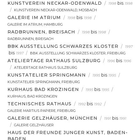
KUNSTVEREIN NECKAR-ODENWALD
/
bis
1998
1998
/
KUNSTVEREIN NECKAR-ODENWALD, MOSBACH
GALERIE IM ATRIUM
/
bis
/
1998
1998
GALERIE IM ATRIUM, HAMBURG
RADBRUNNEN, BREISACH
/
bis
/
1998
1998
RADBRUNNEN, BREISACH
BBK AUSSTELLUNG SCHWARZES KLOSTER
/
1997
bis
/
1997
BBK AUSSTELLUNG SCHWARZES KLOSTER, FREIBURG
ATELIERTAGE RATHAUS SULZBURG
/
bis
1996
1996
/
ATELIERTAGE RATHAUS SULZBURG
KUNSTATELIER SPRINGMANN
/
bis
/
1995
1995
KUNSTATELIER SPRINGMANN, FREIBURG
KURHAUS BAD KROZINGEN
/
bis
/
1995
1995
KURHAUS, BAD KROZINGEN
TECHNISCHES RATHAUS
/
bis
/
1992
1992
GALERIE MARTIUS PAPIERE, FREIBURG
GALERIE GELZHÄUSER, MÜNCHEN
/
bis
1991
1991
/
GALERIE GELZHÄUSER
HAUS DER FREUNDE JUNGER KUNST, BADEN-
BADEN