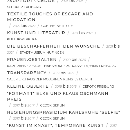
>SUPPORT< GEDOK
/
bis
/
2023
2023
SCHOPF 2 FREIBURG
TEXTILE TOUCHES OF ESCAPE AND
MIGRATION
/
bis
/
2022
2022
GOETHE INSTITUTE
KUNST UND LITERATUR
/
bis
/
2021
2021
KULTURWERK T66
DIE BESCHAFFENHEIT DER WÜNSCHE
/
bis
2021
/
2021
STADTMUSEUM HÜFINGEN
FRAUEN.GESTALTEN
/
bis
/
2020
2020
KARL RAHNER HAUS - HABSBURGERSTRASSE 107, 79104 FREIBURG
TRANSPARENCY
/
bis
/
2019
2019
GALERIE K, HAUS DER MODERNEN KUNST, STAUFEN
KLEINE OBJEKTE
/
bis
/
2018
2018
DEPOTK FREIBURG
"FORMART" ELKE UND KLAUS OSCHMANN
PREIS
/
bis
/
2017
2017
GEDOK BERLIN
REGIERUNGSPRÄSIDIUM KARLSRUHE "SELFIE"
/
bis
/
2017
2017
GEDOK BERLIN
"KUNST IM KNAST", TEMPORÄRE KUNST
/
2017