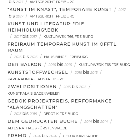
bis
/
2017
AMTSGERICHT FREIBURG
"KUNST IM KNAST", TEMPORÄRE KUNST
/
2017
bis
/
2017
AMTSGERICHT FREIBURG
KUNST UND LITERATUR: "DIE
HEIMHOLUNG",BBK
/
bis
/
2017
2017
KULTURWEK T66, FREIBURG
FREIRAUM TEMPORÄRE KUNST IM ÖFFTL.
RAUM
/
bis
/
2016
2016
HAUS BINGEL FREIBURG
DER BALKON
/
bis
/
2016
2016
KULTURWERK T66 FREIBURG
KUNSTSTOFFWECHSEL
/
bis
/
2015
2015
KARL-RAHNER-HAUS FREIBURG
ZWEI POSITIONEN
/
bis
/
2015
2015
KUNSTPALAIS BADENWEILER
GEDOK PROJEKTPREIS, PERFORMANCE
"KLANGSCHATTEN"
/
bis
/
2015
2015
DEPOT K FREIBURG
DEM GEDRUCKTEN BUCHE
/
bis
/
2014
2014
ALTES RATHAUS FÜRSTENWALDE
FREMD
/
bis
/
2014
2014
GEDOK KARLSRUHE