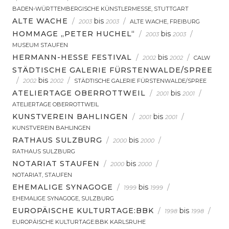
BADEN-WÜRTTEMBERGISCHE KÜNSTLERMESSE, STUTTGART
ALTE WACHE
/
bis
/
2003
2003
ALTE WACHE, FREIBURG
HOMMAGE „PETER HUCHEL“
/
bis
/
2003
2003
MUSEUM STAUFEN
HERMANN-HESSE FESTIVAL
/
bis
/
2002
2002
CALW
STÄDTISCHE GALERIE FÜRSTENWALDE/SPREE
/
bis
/
2002
2002
STÄDTISCHE GALERIE FÜRSTENWALDE/SPREE
ATELIERTAGE OBERROTTWEIL
/
bis
/
2001
2001
ATELIERTAGE OBERROTTWEIL
KUNSTVEREIN BAHLINGEN
/
bis
/
2001
2001
KUNSTVEREIN BAHLINGEN
RATHAUS SULZBURG
/
bis
/
2000
2000
RATHAUS SULZBURG
NOTARIAT STAUFEN
/
bis
/
2000
2000
NOTARIAT, STAUFEN
EHEMALIGE SYNAGOGE
/
bis
/
1999
1999
EHEMALIGE SYNAGOGE, SULZBURG
EUROPÄISCHE KULTURTAGE:BBK
/
bis
/
1998
1998
EUROPÄISCHE KULTURTAGE:BBK KARLSRUHE