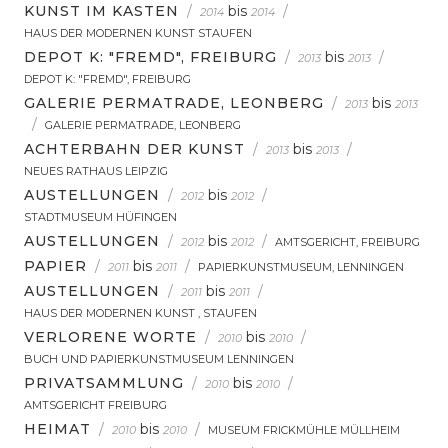
KUNST IM KASTEN
/
bis
/
2014
2014
HAUS DER MODERNEN KUNST STAUFEN
DEPOT K: "FREMD", FREIBURG
/
bis
/
2013
2013
DEPOT K: "FREMD", FREIBURG
GALERIE PERMATRADE, LEONBERG
/
bis
2013
2013
/
GALERIE PERMATRADE, LEONBERG
ACHTERBAHN DER KUNST
/
bis
/
2013
2013
NEUES RATHAUS LEIPZIG
AUSTELLUNGEN
/
bis
/
2012
2012
STADTMUSEUM HÜFINGEN
AUSTELLUNGEN
/
bis
/
2012
2012
AMTSGERICHT, FREIBURG
PAPIER
/
bis
/
2011
2011
PAPIERKUNSTMUSEUM, LENNINGEN
AUSTELLUNGEN
/
bis
/
2011
2011
HAUS DER MODERNEN KUNST , STAUFEN
VERLORENE WORTE
/
bis
/
2010
2010
BUCH UND PAPIERKUNSTMUSEUM LENNINGEN
PRIVATSAMMLUNG
/
bis
/
2010
2010
AMTSGERICHT FREIBURG
HEIMAT
/
bis
/
2010
2010
MUSEUM FRICKMÜHLE MÜLLHEIM