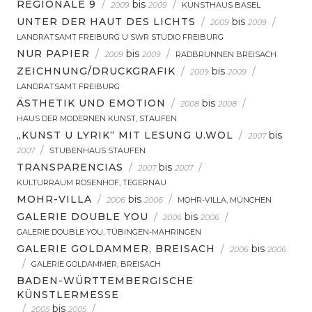
REGIONALE 9
/
bis
/
2009
2009
KUNSTHAUS BASEL
UNTER DER HAUT DES LICHTS
/
bis
/
2009
2009
LANDRATSAMT FREIBURG U SWR STUDIO FREIBURG
NUR PAPIER
/
bis
/
2009
2009
RADBRUNNEN BREISACH
ZEICHNUNG/DRUCKGRAFIK
/
bis
/
2009
2009
LANDRATSAMT FREIBURG
ÄSTHETIK UND EMOTION
/
bis
/
2008
2008
HAUS DER MODERNEN KUNST, STAUFEN
„KUNST U LYRIK“ MIT LESUNG U.WOL
/
bis
2007
/
2007
STUBENHAUS STAUFEN
TRANSPARENCIAS
/
bis
/
2007
2007
KULTURRAUM ROSENHOF, TEGERNAU
MOHR-VILLA
/
bis
/
2006
2006
MOHR-VILLA, MÜNCHEN
GALERIE DOUBLE YOU
/
bis
/
2006
2006
GALERIE DOUBLE YOU, TÜBINGEN-MÄHRINGEN
GALERIE GOLDAMMER, BREISACH
/
bis
2006
2006
/
GALERIE GOLDAMMER, BREISACH
BADEN-WÜRTTEMBERGISCHE
KÜNSTLERMESSE
/
bis
/
2005
2005