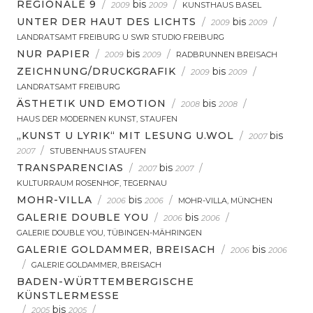
REGIONALE 9
/
bis
/
2009
2009
KUNSTHAUS BASEL
UNTER DER HAUT DES LICHTS
/
bis
/
2009
2009
LANDRATSAMT FREIBURG U SWR STUDIO FREIBURG
NUR PAPIER
/
bis
/
2009
2009
RADBRUNNEN BREISACH
ZEICHNUNG/DRUCKGRAFIK
/
bis
/
2009
2009
LANDRATSAMT FREIBURG
ÄSTHETIK UND EMOTION
/
bis
/
2008
2008
HAUS DER MODERNEN KUNST, STAUFEN
„KUNST U LYRIK“ MIT LESUNG U.WOL
/
bis
2007
/
2007
STUBENHAUS STAUFEN
TRANSPARENCIAS
/
bis
/
2007
2007
KULTURRAUM ROSENHOF, TEGERNAU
MOHR-VILLA
/
bis
/
2006
2006
MOHR-VILLA, MÜNCHEN
GALERIE DOUBLE YOU
/
bis
/
2006
2006
GALERIE DOUBLE YOU, TÜBINGEN-MÄHRINGEN
GALERIE GOLDAMMER, BREISACH
/
bis
2006
2006
/
GALERIE GOLDAMMER, BREISACH
BADEN-WÜRTTEMBERGISCHE
KÜNSTLERMESSE
/
bis
/
2005
2005