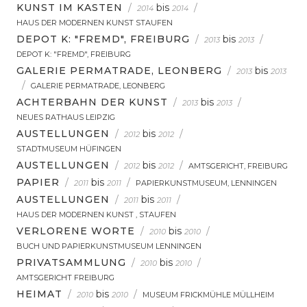
KUNST IM KASTEN
/
bis
/
2014
2014
HAUS DER MODERNEN KUNST STAUFEN
DEPOT K: "FREMD", FREIBURG
/
bis
/
2013
2013
DEPOT K: "FREMD", FREIBURG
GALERIE PERMATRADE, LEONBERG
/
bis
2013
2013
/
GALERIE PERMATRADE, LEONBERG
ACHTERBAHN DER KUNST
/
bis
/
2013
2013
NEUES RATHAUS LEIPZIG
AUSTELLUNGEN
/
bis
/
2012
2012
STADTMUSEUM HÜFINGEN
AUSTELLUNGEN
/
bis
/
2012
2012
AMTSGERICHT, FREIBURG
PAPIER
/
bis
/
2011
2011
PAPIERKUNSTMUSEUM, LENNINGEN
AUSTELLUNGEN
/
bis
/
2011
2011
HAUS DER MODERNEN KUNST , STAUFEN
VERLORENE WORTE
/
bis
/
2010
2010
BUCH UND PAPIERKUNSTMUSEUM LENNINGEN
PRIVATSAMMLUNG
/
bis
/
2010
2010
AMTSGERICHT FREIBURG
HEIMAT
/
bis
/
2010
2010
MUSEUM FRICKMÜHLE MÜLLHEIM