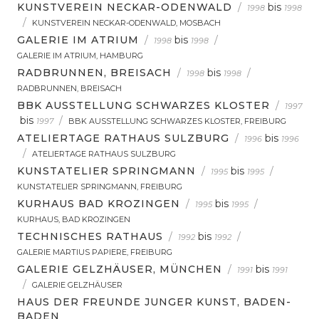
KUNSTVEREIN NECKAR-ODENWALD
/
bis
1998
1998
/
KUNSTVEREIN NECKAR-ODENWALD, MOSBACH
GALERIE IM ATRIUM
/
bis
/
1998
1998
GALERIE IM ATRIUM, HAMBURG
RADBRUNNEN, BREISACH
/
bis
/
1998
1998
RADBRUNNEN, BREISACH
BBK AUSSTELLUNG SCHWARZES KLOSTER
/
1997
bis
/
1997
BBK AUSSTELLUNG SCHWARZES KLOSTER, FREIBURG
ATELIERTAGE RATHAUS SULZBURG
/
bis
1996
1996
/
ATELIERTAGE RATHAUS SULZBURG
KUNSTATELIER SPRINGMANN
/
bis
/
1995
1995
KUNSTATELIER SPRINGMANN, FREIBURG
KURHAUS BAD KROZINGEN
/
bis
/
1995
1995
KURHAUS, BAD KROZINGEN
TECHNISCHES RATHAUS
/
bis
/
1992
1992
GALERIE MARTIUS PAPIERE, FREIBURG
GALERIE GELZHÄUSER, MÜNCHEN
/
bis
1991
1991
/
GALERIE GELZHÄUSER
HAUS DER FREUNDE JUNGER KUNST, BADEN-
BADEN