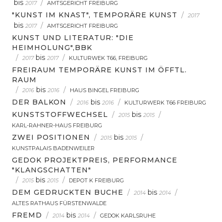
bis
/
2017
AMTSGERICHT FREIBURG
"KUNST IM KNAST", TEMPORÄRE KUNST
/
2017
bis
/
2017
AMTSGERICHT FREIBURG
KUNST UND LITERATUR: "DIE
HEIMHOLUNG",BBK
/
bis
/
2017
2017
KULTURWEK T66, FREIBURG
FREIRAUM TEMPORÄRE KUNST IM ÖFFTL.
RAUM
/
bis
/
2016
2016
HAUS BINGEL FREIBURG
DER BALKON
/
bis
/
2016
2016
KULTURWERK T66 FREIBURG
KUNSTSTOFFWECHSEL
/
bis
/
2015
2015
KARL-RAHNER-HAUS FREIBURG
ZWEI POSITIONEN
/
bis
/
2015
2015
KUNSTPALAIS BADENWEILER
GEDOK PROJEKTPREIS, PERFORMANCE
"KLANGSCHATTEN"
/
bis
/
2015
2015
DEPOT K FREIBURG
DEM GEDRUCKTEN BUCHE
/
bis
/
2014
2014
ALTES RATHAUS FÜRSTENWALDE
FREMD
/
bis
/
2014
2014
GEDOK KARLSRUHE