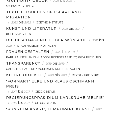
>SUPPORT< GEDOK
/
bis
/
2023
2023
SCHOPF 2 FREIBURG
TEXTILE TOUCHES OF ESCAPE AND
MIGRATION
/
bis
/
2022
2022
GOETHE INSTITUTE
KUNST UND LITERATUR
/
bis
/
2021
2021
KULTURWERK T66
DIE BESCHAFFENHEIT DER WÜNSCHE
/
bis
2021
/
2021
STADTMUSEUM HÜFINGEN
FRAUEN.GESTALTEN
/
bis
/
2020
2020
KARL RAHNER HAUS - HABSBURGERSTRASSE 107, 79104 FREIBURG
TRANSPARENCY
/
bis
/
2019
2019
GALERIE K, HAUS DER MODERNEN KUNST, STAUFEN
KLEINE OBJEKTE
/
bis
/
2018
2018
DEPOTK FREIBURG
"FORMART" ELKE UND KLAUS OSCHMANN
PREIS
/
bis
/
2017
2017
GEDOK BERLIN
REGIERUNGSPRÄSIDIUM KARLSRUHE "SELFIE"
/
bis
/
2017
2017
GEDOK BERLIN
"KUNST IM KNAST", TEMPORÄRE KUNST
/
2017