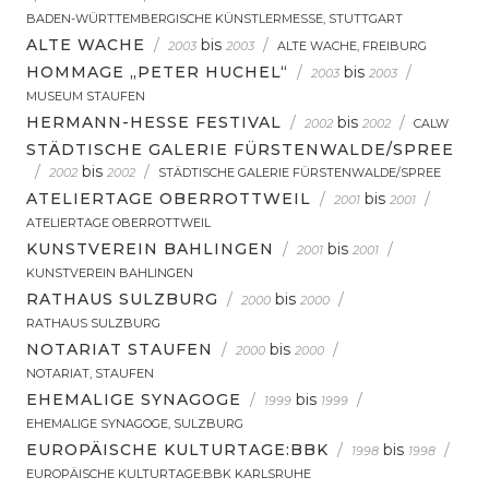
BADEN-WÜRTTEMBERGISCHE KÜNSTLERMESSE, STUTTGART
ALTE WACHE
/
bis
/
2003
2003
ALTE WACHE, FREIBURG
HOMMAGE „PETER HUCHEL“
/
bis
/
2003
2003
MUSEUM STAUFEN
HERMANN-HESSE FESTIVAL
/
bis
/
2002
2002
CALW
STÄDTISCHE GALERIE FÜRSTENWALDE/SPREE
/
bis
/
2002
2002
STÄDTISCHE GALERIE FÜRSTENWALDE/SPREE
ATELIERTAGE OBERROTTWEIL
/
bis
/
2001
2001
ATELIERTAGE OBERROTTWEIL
KUNSTVEREIN BAHLINGEN
/
bis
/
2001
2001
KUNSTVEREIN BAHLINGEN
RATHAUS SULZBURG
/
bis
/
2000
2000
RATHAUS SULZBURG
NOTARIAT STAUFEN
/
bis
/
2000
2000
NOTARIAT, STAUFEN
EHEMALIGE SYNAGOGE
/
bis
/
1999
1999
EHEMALIGE SYNAGOGE, SULZBURG
EUROPÄISCHE KULTURTAGE:BBK
/
bis
/
1998
1998
EUROPÄISCHE KULTURTAGE:BBK KARLSRUHE