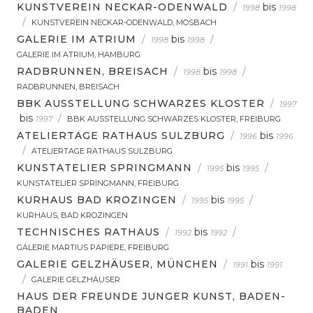
KUNSTVEREIN NECKAR-ODENWALD
/
bis
1998
1998
/
KUNSTVEREIN NECKAR-ODENWALD, MOSBACH
GALERIE IM ATRIUM
/
bis
/
1998
1998
GALERIE IM ATRIUM, HAMBURG
RADBRUNNEN, BREISACH
/
bis
/
1998
1998
RADBRUNNEN, BREISACH
BBK AUSSTELLUNG SCHWARZES KLOSTER
/
1997
bis
/
1997
BBK AUSSTELLUNG SCHWARZES KLOSTER, FREIBURG
ATELIERTAGE RATHAUS SULZBURG
/
bis
1996
1996
/
ATELIERTAGE RATHAUS SULZBURG
KUNSTATELIER SPRINGMANN
/
bis
/
1995
1995
KUNSTATELIER SPRINGMANN, FREIBURG
KURHAUS BAD KROZINGEN
/
bis
/
1995
1995
KURHAUS, BAD KROZINGEN
TECHNISCHES RATHAUS
/
bis
/
1992
1992
GALERIE MARTIUS PAPIERE, FREIBURG
GALERIE GELZHÄUSER, MÜNCHEN
/
bis
1991
1991
/
GALERIE GELZHÄUSER
HAUS DER FREUNDE JUNGER KUNST, BADEN-
BADEN