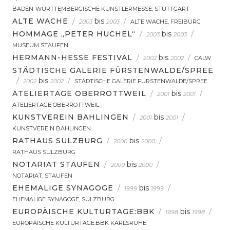
BADEN-WÜRTTEMBERGISCHE KÜNSTLERMESSE, STUTTGART
ALTE WACHE
/
bis
/
2003
2003
ALTE WACHE, FREIBURG
HOMMAGE „PETER HUCHEL“
/
bis
/
2003
2003
MUSEUM STAUFEN
HERMANN-HESSE FESTIVAL
/
bis
/
2002
2002
CALW
STÄDTISCHE GALERIE FÜRSTENWALDE/SPREE
/
bis
/
2002
2002
STÄDTISCHE GALERIE FÜRSTENWALDE/SPREE
ATELIERTAGE OBERROTTWEIL
/
bis
/
2001
2001
ATELIERTAGE OBERROTTWEIL
KUNSTVEREIN BAHLINGEN
/
bis
/
2001
2001
KUNSTVEREIN BAHLINGEN
RATHAUS SULZBURG
/
bis
/
2000
2000
RATHAUS SULZBURG
NOTARIAT STAUFEN
/
bis
/
2000
2000
NOTARIAT, STAUFEN
EHEMALIGE SYNAGOGE
/
bis
/
1999
1999
EHEMALIGE SYNAGOGE, SULZBURG
EUROPÄISCHE KULTURTAGE:BBK
/
bis
/
1998
1998
EUROPÄISCHE KULTURTAGE:BBK KARLSRUHE