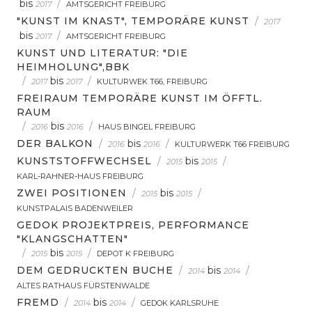
bis
/
2017
AMTSGERICHT FREIBURG
"KUNST IM KNAST", TEMPORÄRE KUNST
/
2017
bis
/
2017
AMTSGERICHT FREIBURG
KUNST UND LITERATUR: "DIE
HEIMHOLUNG",BBK
/
bis
/
2017
2017
KULTURWEK T66, FREIBURG
FREIRAUM TEMPORÄRE KUNST IM ÖFFTL.
RAUM
/
bis
/
2016
2016
HAUS BINGEL FREIBURG
DER BALKON
/
bis
/
2016
2016
KULTURWERK T66 FREIBURG
KUNSTSTOFFWECHSEL
/
bis
/
2015
2015
KARL-RAHNER-HAUS FREIBURG
ZWEI POSITIONEN
/
bis
/
2015
2015
KUNSTPALAIS BADENWEILER
GEDOK PROJEKTPREIS, PERFORMANCE
"KLANGSCHATTEN"
/
bis
/
2015
2015
DEPOT K FREIBURG
DEM GEDRUCKTEN BUCHE
/
bis
/
2014
2014
ALTES RATHAUS FÜRSTENWALDE
FREMD
/
bis
/
2014
2014
GEDOK KARLSRUHE