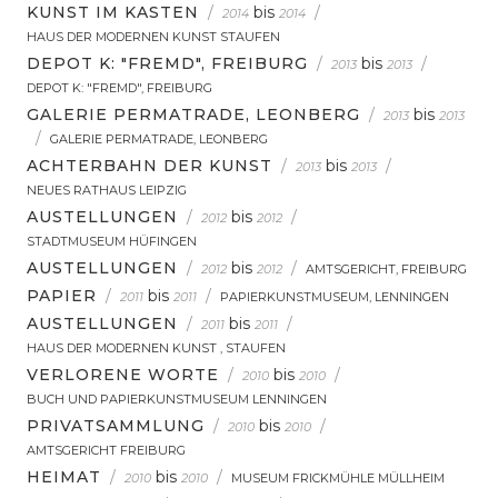
KUNST IM KASTEN
/
bis
/
2014
2014
HAUS DER MODERNEN KUNST STAUFEN
DEPOT K: "FREMD", FREIBURG
/
bis
/
2013
2013
DEPOT K: "FREMD", FREIBURG
GALERIE PERMATRADE, LEONBERG
/
bis
2013
2013
/
GALERIE PERMATRADE, LEONBERG
ACHTERBAHN DER KUNST
/
bis
/
2013
2013
NEUES RATHAUS LEIPZIG
AUSTELLUNGEN
/
bis
/
2012
2012
STADTMUSEUM HÜFINGEN
AUSTELLUNGEN
/
bis
/
2012
2012
AMTSGERICHT, FREIBURG
PAPIER
/
bis
/
2011
2011
PAPIERKUNSTMUSEUM, LENNINGEN
AUSTELLUNGEN
/
bis
/
2011
2011
HAUS DER MODERNEN KUNST , STAUFEN
VERLORENE WORTE
/
bis
/
2010
2010
BUCH UND PAPIERKUNSTMUSEUM LENNINGEN
PRIVATSAMMLUNG
/
bis
/
2010
2010
AMTSGERICHT FREIBURG
HEIMAT
/
bis
/
2010
2010
MUSEUM FRICKMÜHLE MÜLLHEIM