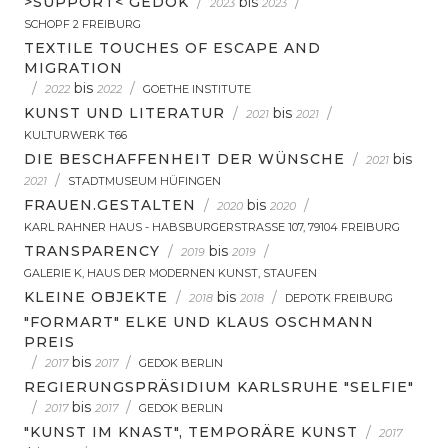
>SUPPORT< GEDOK
/
bis
/
2023
2023
SCHOPF 2 FREIBURG
TEXTILE TOUCHES OF ESCAPE AND
MIGRATION
/
bis
/
2022
2022
GOETHE INSTITUTE
KUNST UND LITERATUR
/
bis
/
2021
2021
KULTURWERK T66
DIE BESCHAFFENHEIT DER WÜNSCHE
/
bis
2021
/
2021
STADTMUSEUM HÜFINGEN
FRAUEN.GESTALTEN
/
bis
/
2020
2020
KARL RAHNER HAUS - HABSBURGERSTRASSE 107, 79104 FREIBURG
TRANSPARENCY
/
bis
/
2019
2019
GALERIE K, HAUS DER MODERNEN KUNST, STAUFEN
KLEINE OBJEKTE
/
bis
/
2018
2018
DEPOTK FREIBURG
"FORMART" ELKE UND KLAUS OSCHMANN
PREIS
/
bis
/
2017
2017
GEDOK BERLIN
REGIERUNGSPRÄSIDIUM KARLSRUHE "SELFIE"
/
bis
/
2017
2017
GEDOK BERLIN
"KUNST IM KNAST", TEMPORÄRE KUNST
/
2017