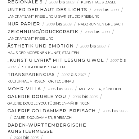
REGIONALE 9
/
bis
/
2009
2009
KUNSTHAUS BASEL
UNTER DER HAUT DES LICHTS
/
bis
/
2009
2009
LANDRATSAMT FREIBURG U SWR STUDIO FREIBURG
NUR PAPIER
/
bis
/
2009
2009
RADBRUNNEN BREISACH
ZEICHNUNG/DRUCKGRAFIK
/
bis
/
2009
2009
LANDRATSAMT FREIBURG
ÄSTHETIK UND EMOTION
/
bis
/
2008
2008
HAUS DER MODERNEN KUNST, STAUFEN
„KUNST U LYRIK“ MIT LESUNG U.WOL
/
bis
2007
/
2007
STUBENHAUS STAUFEN
TRANSPARENCIAS
/
bis
/
2007
2007
KULTURRAUM ROSENHOF, TEGERNAU
MOHR-VILLA
/
bis
/
2006
2006
MOHR-VILLA, MÜNCHEN
GALERIE DOUBLE YOU
/
bis
/
2006
2006
GALERIE DOUBLE YOU, TÜBINGEN-MÄHRINGEN
GALERIE GOLDAMMER, BREISACH
/
bis
2006
2006
/
GALERIE GOLDAMMER, BREISACH
BADEN-WÜRTTEMBERGISCHE
KÜNSTLERMESSE
/
bis
/
2005
2005