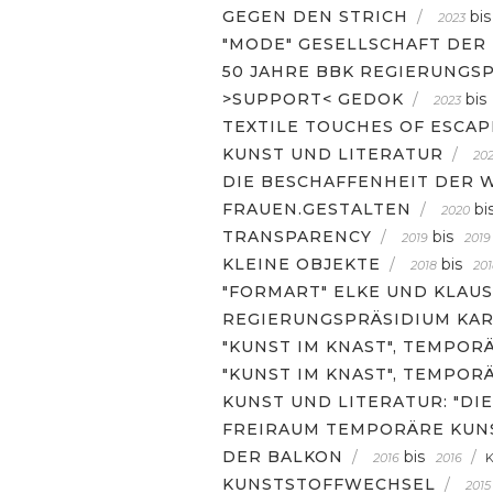
GEGEN DEN STRICH
/
bis
2023
"MODE" GESELLSCHAFT DER
50 JAHRE BBK REGIERUNGS
>SUPPORT< GEDOK
/
bis
2023
TEXTILE TOUCHES OF ESCA
KUNST UND LITERATUR
/
202
DIE BESCHAFFENHEIT DER
FRAUEN.GESTALTEN
/
bi
2020
TRANSPARENCY
/
bis
2019
2019
KLEINE OBJEKTE
/
bis
2018
201
"FORMART" ELKE UND KLAU
REGIERUNGSPRÄSIDIUM KAR
"KUNST IM KNAST", TEMPOR
"KUNST IM KNAST", TEMPOR
KUNST UND LITERATUR: "DI
FREIRAUM TEMPORÄRE KUNS
DER BALKON
/
bis
/
2016
2016
KUNSTSTOFFWECHSEL
/
2015