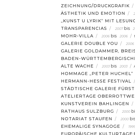
ZEICHNUNG/DRUCKGRAFIK
/
ÄSTHETIK UND EMOTION
/
„KUNST U LYRIK“ MIT LESUN
TRANSPARENCIAS
/
bis
2007
2
MOHR-VILLA
/
bis
/
2006
2006
GALERIE DOUBLE YOU
/
2006
GALERIE GOLDAMMER, BREI
BADEN-WÜRTTEMBERGISCH
ALTE WACHE
/
bis
/
2003
2003
HOMMAGE „PETER HUCHEL“
HERMANN-HESSE FESTIVAL
STÄDTISCHE GALERIE FÜRS
ATELIERTAGE OBERROTTWE
KUNSTVEREIN BAHLINGEN
/
RATHAUS SULZBURG
/
b
2000
NOTARIAT STAUFEN
/
bi
2000
EHEMALIGE SYNAGOGE
/
199
EUROPÄISCHE KULTURTAGE: