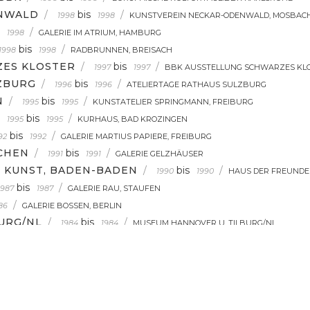
ENWALD
/
bis
/
1998
1998
KUNSTVEREIN NECKAR-ODENWALD, MOSBAC
/
1998
GALERIE IM ATRIUM, HAMBURG
bis
/
1998
1998
RADBRUNNEN, BREISACH
ZES KLOSTER
/
bis
/
1997
1997
BBK AUSSTELLUNG SCHWARZES KLO
ZBURG
/
bis
/
1996
1996
ATELIERTAGE RATHAUS SULZBURG
N
/
bis
/
1995
1995
KUNSTATELIER SPRINGMANN, FREIBURG
bis
/
1995
1995
KURHAUS, BAD KROZINGEN
bis
/
92
1992
GALERIE MARTIUS PAPIERE, FREIBURG
CHEN
/
bis
/
1991
1991
GALERIE GELZHÄUSER
 KUNST, BADEN-BADEN
/
bis
/
1990
1990
HAUS DER FREUNDE
bis
/
1987
1987
GALERIE RAU, STAUFEN
/
86
GALERIE BOSSEN, BERLIN
URG/NL
/
bis
/
1984
1984
MUSEUM HANNOVER U. TILBURG/NL
SUM