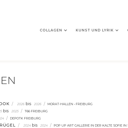
COLLAGEN
KUNST UND LYRIK
GEN
EDOK
/
bis
/
2026
2026
MORAT-HALLEN • FREIBURG
bis
/
25
2025
T66 FREIBURG
/
024
DEPOTK FREIBURG
RÜGEL
/
bis
/
2024
2024
POP UP ART GALLERIE IN DER KALTE SOFIE I