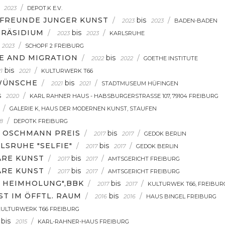
/
2023
DEPOT.K E.V.
 FREUNDE JUNGER KUNST
/
bis
/
2023
2023
BADEN-BADEN
PRÄSIDIUM
/
bis
/
2023
2023
KARLSRUHE
/
2023
SCHOPF 2 FREIBURG
PE AND MIGRATION
/
bis
/
2022
2022
GOETHE INSTITUTE
bis
/
1
2021
KULTURWERK T66
 WÜNSCHE
/
bis
/
2021
2021
STADTMUSEUM HÜFINGEN
s
/
2020
KARL RAHNER HAUS - HABSBURGERSTRASSE 107, 79104 FREIBURG
/
GALERIE K, HAUS DER MODERNEN KUNST, STAUFEN
/
8
DEPOTK FREIBURG
S OSCHMANN PREIS
/
bis
/
2017
2017
GEDOK BERLIN
LSRUHE "SELFIE"
/
bis
/
2017
2017
GEDOK BERLIN
ÄRE KUNST
/
bis
/
2017
2017
AMTSGERICHT FREIBURG
ÄRE KUNST
/
bis
/
2017
2017
AMTSGERICHT FREIBURG
E HEIMHOLUNG",BBK
/
bis
/
2017
2017
KULTURWEK T66, FREIBUR
T IM ÖFFTL. RAUM
/
bis
/
2016
2016
HAUS BINGEL FREIBURG
KULTURWERK T66 FREIBURG
bis
/
2015
KARL-RAHNER-HAUS FREIBURG