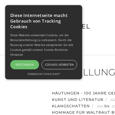
Diese Internetseite macht
Gebrauch von Tracking
WALTRAUT BRÜGEL
Cookies
Diese Website verwendet Cookies, um die
Benutzererfahrung zu verbessern. Durch die
Nutzung unserer Website akzeptieren Sie alle
Cookies gemäß unserer Cookie-Richtlinie.
Hinweise
VERSTANDEN
COOKIES VERBIETEN
AUSTELLUN
POWERED BY COOKIE-SCRIPT
HÄUTUNGEN - 100 JAHRE G
KUNST UND LITERATUR
/
20
KLANGSCHATTEN
/
bis
2024
2
HOMMAGE FÜR WALTRAUT B