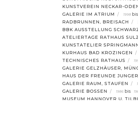
KUNSTVEREIN NECKAR-OD
GALERIE IM ATRIUM
/
bis
1998
RADBRUNNEN, BREISACH
/
BBK AUSSTELLUNG SCHWAR
ATELIERTAGE RATHAUS SUL
KUNSTATELIER SPRINGMAN
KURHAUS BAD KROZINGEN
/
TECHNISCHES RATHAUS
/
19
GALERIE GELZHÄUSER, MÜN
HAUS DER FREUNDE JUNGER
GALERIE RAUM, STAUFEN
/
GALERIE BOSSEN
/
bis
1986
19
MUSEUM HANNOVER U. TILB
AUSTELLUNGEN
KONTAKT
PORTRAIT
IMPRES