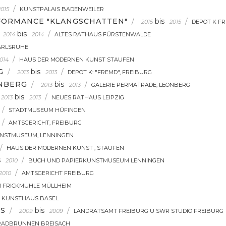
/
2015
KUNSTPALAIS BADENWEILER
FORMANCE "KLANGSCHATTEN"
/
bis
/
2015
2015
DEPOT K F
bis
/
2014
2014
ALTES RATHAUS FÜRSTENWALDE
ARLSRUHE
/
014
HAUS DER MODERNEN KUNST STAUFEN
G
/
bis
/
2013
2013
DEPOT K: "FREMD", FREIBURG
ONBERG
/
bis
/
2013
2013
GALERIE PERMATRADE, LEONBERG
bis
/
2013
2013
NEUES RATHAUS LEIPZIG
/
STADTMUSEUM HÜFINGEN
/
AMTSGERICHT, FREIBURG
NSTMUSEUM, LENNINGEN
/
HAUS DER MODERNEN KUNST , STAUFEN
s
/
2010
BUCH UND PAPIERKUNSTMUSEUM LENNINGEN
/
2010
AMTSGERICHT FREIBURG
 FRICKMÜHLE MÜLLHEIM
KUNSTHAUS BASEL
TS
/
bis
/
2009
2009
LANDRATSAMT FREIBURG U SWR STUDIO FREIBURG
RADBRUNNEN BREISACH