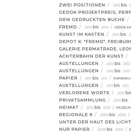
ZWEI POSITIONEN
/
bis
2015
GEDOK PROJEKTPREIS, PER
DEM GEDRUCKTEN BUCHE
/
FREMD
/
bis
/
2014
2014
GEDOK K
KUNST IM KASTEN
/
bis
2014
2
DEPOT K: "FREMD", FREIBUR
GALERIE PERMATRADE, LE
ACHTERBAHN DER KUNST
/
AUSTELLUNGEN
/
bis
2012
2012
AUSTELLUNGEN
/
bis
2012
2012
PAPIER
/
bis
/
2011
2011
PAPIERKU
AUSTELLUNGEN
/
bis
2011
2011
VERLORENE WORTE
/
bi
2010
PRIVATSAMMLUNG
/
bis
2010
HEIMAT
/
bis
/
2010
2010
MUSEUM
REGIONALE 9
/
bis
/
2009
2009
UNTER DER HAUT DES LICH
NUR PAPIER
/
bis
/
2009
2009