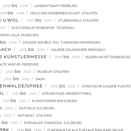
bis
/
2009
2009
LANDRATSAMT FREIBURG
bis
/
2008
2008
HAUS DER MODERNEN KUNST, STAUFEN
G U.WOL
/
bis
/
2007
2007
STUBENHAUS STAUFEN
/
007
KULTURRAUM ROSENHOF, TEGERNAU
MOHR-VILLA, MÜNCHEN
bis
/
2006
GALERIE DOUBLE YOU, TÜBINGEN-MÄHRINGEN
SACH
/
bis
/
2006
2006
GALERIE GOLDAMMER, BREISACH
E KÜNSTLERMESSE
/
bis
/
2005
2005
BADEN-WÜRTTEMBERGISCH
ALTE WACHE, FREIBURG
/
bis
/
2003
2003
MUSEUM STAUFEN
/
bis
/
2002
2002
CALW
TENWALDE/SPREE
/
bis
/
2002
2002
STÄDTISCHE GALERIE FÜRST
IL
/
bis
/
2001
2001
ATELIERTAGE OBERROTTWEIL
bis
/
2001
2001
KUNSTVEREIN BAHLINGEN
is
/
2000
RATHAUS SULZBURG
s
/
2000
NOTARIAT, STAUFEN
bis
/
9
1999
EHEMALIGE SYNAGOGE, SULZBURG
BBK
/
bis
/
1998
1998
EUROPÄISCHE KULTURTAGE:BBK KARLSRUHE