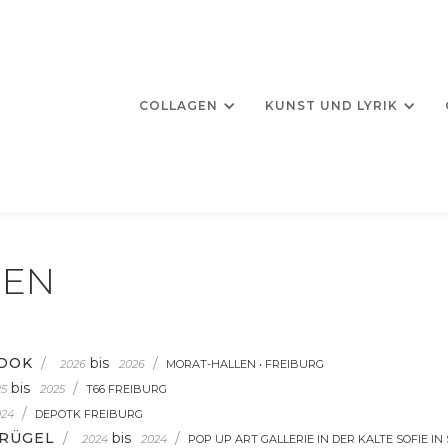
COLLAGEN
KUNST UND LYRIK
GEN
EDOK
/
bis
/
2026
2026
MORAT-HALLEN • FREIBURG
bis
/
25
2025
T66 FREIBURG
/
024
DEPOTK FREIBURG
RÜGEL
/
bis
/
2024
2024
POP UP ART GALLERIE IN DER KALTE SOFIE I