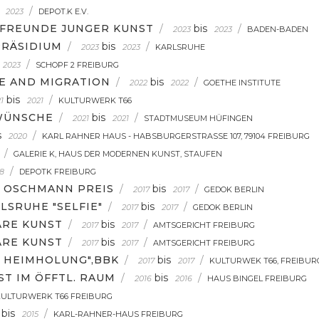
/
2023
DEPOT.K E.V.
 FREUNDE JUNGER KUNST
/
bis
/
2023
2023
BADEN-BADEN
PRÄSIDIUM
/
bis
/
2023
2023
KARLSRUHE
/
2023
SCHOPF 2 FREIBURG
PE AND MIGRATION
/
bis
/
2022
2022
GOETHE INSTITUTE
bis
/
1
2021
KULTURWERK T66
 WÜNSCHE
/
bis
/
2021
2021
STADTMUSEUM HÜFINGEN
s
/
2020
KARL RAHNER HAUS - HABSBURGERSTRASSE 107, 79104 FREIBURG
/
GALERIE K, HAUS DER MODERNEN KUNST, STAUFEN
/
8
DEPOTK FREIBURG
S OSCHMANN PREIS
/
bis
/
2017
2017
GEDOK BERLIN
LSRUHE "SELFIE"
/
bis
/
2017
2017
GEDOK BERLIN
ÄRE KUNST
/
bis
/
2017
2017
AMTSGERICHT FREIBURG
ÄRE KUNST
/
bis
/
2017
2017
AMTSGERICHT FREIBURG
E HEIMHOLUNG",BBK
/
bis
/
2017
2017
KULTURWEK T66, FREIBUR
T IM ÖFFTL. RAUM
/
bis
/
2016
2016
HAUS BINGEL FREIBURG
KULTURWERK T66 FREIBURG
bis
/
2015
KARL-RAHNER-HAUS FREIBURG