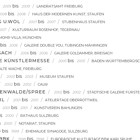
bis
/
2009
2009
LANDRATSAMT FREIBURG
bis
/
2008
2008
HAUS DER MODERNEN KUNST, STAUFEN
G U.WOL
/
bis
/
2007
2007
STUBENHAUS STAUFEN
/
007
KULTURRAUM ROSENHOF, TEGERNAU
MOHR-VILLA, MÜNCHEN
bis
/
2006
GALERIE DOUBLE YOU, TÜBINGEN-MÄHRINGEN
SACH
/
bis
/
2006
2006
GALERIE GOLDAMMER, BREISACH
E KÜNSTLERMESSE
/
bis
/
2005
2005
BADEN-WÜRTTEMBERGISCH
ALTE WACHE, FREIBURG
/
bis
/
2003
2003
MUSEUM STAUFEN
/
bis
/
2002
2002
CALW
TENWALDE/SPREE
/
bis
/
2002
2002
STÄDTISCHE GALERIE FÜRST
IL
/
bis
/
2001
2001
ATELIERTAGE OBERROTTWEIL
bis
/
2001
2001
KUNSTVEREIN BAHLINGEN
is
/
2000
RATHAUS SULZBURG
s
/
2000
NOTARIAT, STAUFEN
bis
/
9
1999
EHEMALIGE SYNAGOGE, SULZBURG
BBK
/
bis
/
1998
1998
EUROPÄISCHE KULTURTAGE:BBK KARLSRUHE