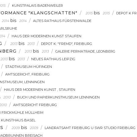
/
2015
KUNSTPALAIS BADENWEILER
FORMANCE "KLANGSCHATTEN"
/
bis
/
2015
2015
DEPOT K F
bis
/
2014
2014
ALTES RATHAUS FÜRSTENWALDE
ARLSRUHE
/
014
HAUS DER MODERNEN KUNST STAUFEN
G
/
bis
/
2013
2013
DEPOT K: "FREMD", FREIBURG
ONBERG
/
bis
/
2013
2013
GALERIE PERMATRADE, LEONBERG
bis
/
2013
2013
NEUES RATHAUS LEIPZIG
/
STADTMUSEUM HÜFINGEN
/
AMTSGERICHT, FREIBURG
NSTMUSEUM, LENNINGEN
/
HAUS DER MODERNEN KUNST , STAUFEN
s
/
2010
BUCH UND PAPIERKUNSTMUSEUM LENNINGEN
/
2010
AMTSGERICHT FREIBURG
 FRICKMÜHLE MÜLLHEIM
KUNSTHAUS BASEL
TS
/
bis
/
2009
2009
LANDRATSAMT FREIBURG U SWR STUDIO FREIBURG
RADBRUNNEN BREISACH