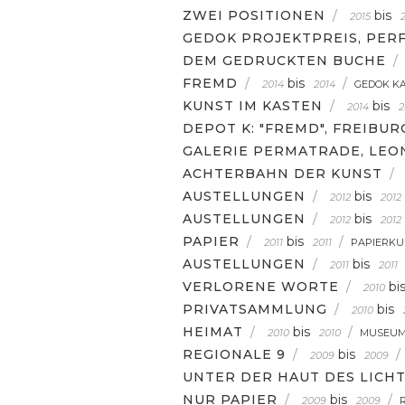
ZWEI POSITIONEN
/
bis
2015
GEDOK PROJEKTPREIS, PER
DEM GEDRUCKTEN BUCHE
/
FREMD
/
bis
/
2014
2014
GEDOK K
KUNST IM KASTEN
/
bis
2014
2
DEPOT K: "FREMD", FREIBUR
GALERIE PERMATRADE, LE
ACHTERBAHN DER KUNST
/
AUSTELLUNGEN
/
bis
2012
2012
AUSTELLUNGEN
/
bis
2012
2012
PAPIER
/
bis
/
2011
2011
PAPIERKU
AUSTELLUNGEN
/
bis
2011
2011
VERLORENE WORTE
/
bi
2010
PRIVATSAMMLUNG
/
bis
2010
HEIMAT
/
bis
/
2010
2010
MUSEUM
REGIONALE 9
/
bis
/
2009
2009
UNTER DER HAUT DES LICH
NUR PAPIER
/
bis
/
2009
2009