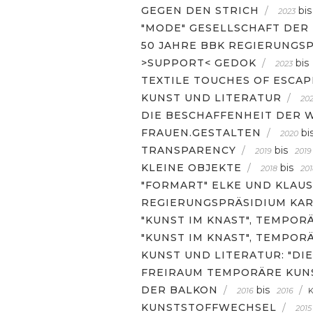
GEGEN DEN STRICH
/
bis
2023
"MODE" GESELLSCHAFT DER
50 JAHRE BBK REGIERUNGS
>SUPPORT< GEDOK
/
bis
2023
TEXTILE TOUCHES OF ESCA
KUNST UND LITERATUR
/
202
DIE BESCHAFFENHEIT DER
FRAUEN.GESTALTEN
/
bi
2020
TRANSPARENCY
/
bis
2019
2019
KLEINE OBJEKTE
/
bis
2018
201
"FORMART" ELKE UND KLAU
REGIERUNGSPRÄSIDIUM KAR
"KUNST IM KNAST", TEMPOR
"KUNST IM KNAST", TEMPOR
KUNST UND LITERATUR: "DI
FREIRAUM TEMPORÄRE KUNS
DER BALKON
/
bis
/
2016
2016
KUNSTSTOFFWECHSEL
/
2015