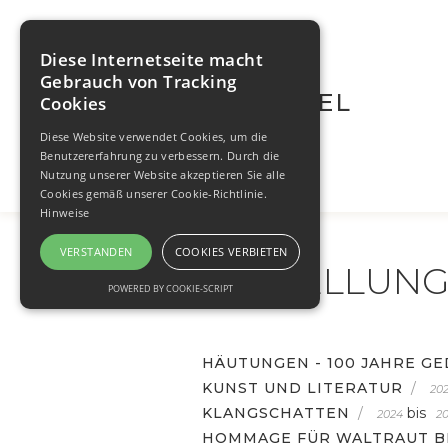
Diese Internetseite macht
Gebrauch von Tracking
WALTRAUT BRÜGEL
Cookies
Diese Website verwendet Cookies, um die
Benutzererfahrung zu verbessern. Durch die
Nutzung unserer Website akzeptieren Sie alle
Cookies gemäß unserer Cookie-Richtlinie.
Hinweise
VERSTANDEN
COOKIES VERBIETEN
AUSTELLUN
POWERED BY COOKIE-SCRIPT
HÄUTUNGEN - 100 JAHRE G
KUNST UND LITERATUR
/
20
KLANGSCHATTEN
/
bis
2024
2
HOMMAGE FÜR WALTRAUT B