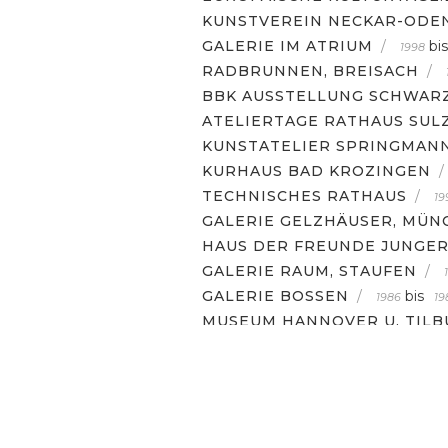
KUNSTVEREIN NECKAR-OD
GALERIE IM ATRIUM
/
bis
1998
RADBRUNNEN, BREISACH
/
BBK AUSSTELLUNG SCHWAR
ATELIERTAGE RATHAUS SUL
KUNSTATELIER SPRINGMAN
KURHAUS BAD KROZINGEN
/
TECHNISCHES RATHAUS
/
19
GALERIE GELZHÄUSER, MÜN
HAUS DER FREUNDE JUNGER
GALERIE RAUM, STAUFEN
/
GALERIE BOSSEN
/
bis
1986
19
MUSEUM HANNOVER U. TILB
AUSTELLUNGEN
KONTAKT
PORTRAIT
IMPRES