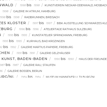
ENWALD
/
bis
/
1998
1998
KUNSTVEREIN NECKAR-ODENWALD, MOSBAC
/
1998
GALERIE IM ATRIUM, HAMBURG
bis
/
1998
1998
RADBRUNNEN, BREISACH
ZES KLOSTER
/
bis
/
1997
1997
BBK AUSSTELLUNG SCHWARZES KLO
ZBURG
/
bis
/
1996
1996
ATELIERTAGE RATHAUS SULZBURG
N
/
bis
/
1995
1995
KUNSTATELIER SPRINGMANN, FREIBURG
bis
/
1995
1995
KURHAUS, BAD KROZINGEN
bis
/
92
1992
GALERIE MARTIUS PAPIERE, FREIBURG
CHEN
/
bis
/
1991
1991
GALERIE GELZHÄUSER
 KUNST, BADEN-BADEN
/
bis
/
1990
1990
HAUS DER FREUNDE
bis
/
1987
1987
GALERIE RAU, STAUFEN
/
86
GALERIE BOSSEN, BERLIN
URG/NL
/
bis
/
1984
1984
MUSEUM HANNOVER U. TILBURG/NL
SUM