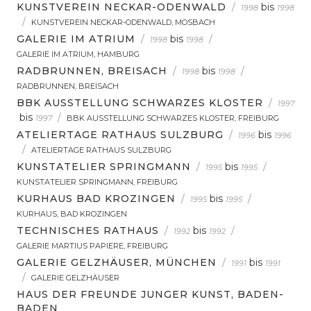
KUNSTVEREIN NECKAR-ODENWALD
/
bis
1998
1998
/
KUNSTVEREIN NECKAR-ODENWALD, MOSBACH
GALERIE IM ATRIUM
/
bis
/
1998
1998
GALERIE IM ATRIUM, HAMBURG
RADBRUNNEN, BREISACH
/
bis
/
1998
1998
RADBRUNNEN, BREISACH
BBK AUSSTELLUNG SCHWARZES KLOSTER
/
1997
bis
/
1997
BBK AUSSTELLUNG SCHWARZES KLOSTER, FREIBURG
ATELIERTAGE RATHAUS SULZBURG
/
bis
1996
1996
/
ATELIERTAGE RATHAUS SULZBURG
KUNSTATELIER SPRINGMANN
/
bis
/
1995
1995
KUNSTATELIER SPRINGMANN, FREIBURG
KURHAUS BAD KROZINGEN
/
bis
/
1995
1995
KURHAUS, BAD KROZINGEN
TECHNISCHES RATHAUS
/
bis
/
1992
1992
GALERIE MARTIUS PAPIERE, FREIBURG
GALERIE GELZHÄUSER, MÜNCHEN
/
bis
1991
1991
/
GALERIE GELZHÄUSER
HAUS DER FREUNDE JUNGER KUNST, BADEN-
BADEN