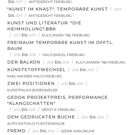
bis
/
2017
AMTSGERICHT FREIBURG
"KUNST IM KNAST", TEMPORÄRE KUNST
/
2017
bis
/
2017
AMTSGERICHT FREIBURG
KUNST UND LITERATUR: "DIE
HEIMHOLUNG",BBK
/
bis
/
2017
2017
KULTURWEK T66, FREIBURG
FREIRAUM TEMPORÄRE KUNST IM ÖFFTL.
RAUM
/
bis
/
2016
2016
HAUS BINGEL FREIBURG
DER BALKON
/
bis
/
2016
2016
KULTURWERK T66 FREIBURG
KUNSTSTOFFWECHSEL
/
bis
/
2015
2015
KARL-RAHNER-HAUS FREIBURG
ZWEI POSITIONEN
/
bis
/
2015
2015
KUNSTPALAIS BADENWEILER
GEDOK PROJEKTPREIS, PERFORMANCE
"KLANGSCHATTEN"
/
bis
/
2015
2015
DEPOT K FREIBURG
DEM GEDRUCKTEN BUCHE
/
bis
/
2014
2014
ALTES RATHAUS FÜRSTENWALDE
FREMD
/
bis
/
2014
2014
GEDOK KARLSRUHE