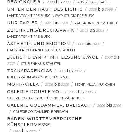
REGIONALE 9
/
bis
/
2009
2009
KUNSTHAUS BASEL
UNTER DER HAUT DES LICHTS
/
bis
/
2009
2009
LANDRATSAMT FREIBURG U SWR STUDIO FREIBURG
NUR PAPIER
/
bis
/
2009
2009
RADBRUNNEN BREISACH
ZEICHNUNG/DRUCKGRAFIK
/
bis
/
2009
2009
LANDRATSAMT FREIBURG
ÄSTHETIK UND EMOTION
/
bis
/
2008
2008
HAUS DER MODERNEN KUNST, STAUFEN
„KUNST U LYRIK“ MIT LESUNG U.WOL
/
bis
2007
/
2007
STUBENHAUS STAUFEN
TRANSPARENCIAS
/
bis
/
2007
2007
KULTURRAUM ROSENHOF, TEGERNAU
MOHR-VILLA
/
bis
/
2006
2006
MOHR-VILLA, MÜNCHEN
GALERIE DOUBLE YOU
/
bis
/
2006
2006
GALERIE DOUBLE YOU, TÜBINGEN-MÄHRINGEN
GALERIE GOLDAMMER, BREISACH
/
bis
2006
2006
/
GALERIE GOLDAMMER, BREISACH
BADEN-WÜRTTEMBERGISCHE
KÜNSTLERMESSE
/
bis
/
2005
2005