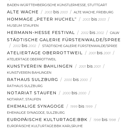
BADEN-WÜRTTEMBERGISCHE KÜNSTLERMESSE, STUTTGART
ALTE WACHE
/
bis
/
2003
2003
ALTE WACHE, FREIBURG
HOMMAGE „PETER HUCHEL“
/
bis
/
2003
2003
MUSEUM STAUFEN
HERMANN-HESSE FESTIVAL
/
bis
/
2002
2002
CALW
STÄDTISCHE GALERIE FÜRSTENWALDE/SPREE
/
bis
/
2002
2002
STÄDTISCHE GALERIE FÜRSTENWALDE/SPREE
ATELIERTAGE OBERROTTWEIL
/
bis
/
2001
2001
ATELIERTAGE OBERROTTWEIL
KUNSTVEREIN BAHLINGEN
/
bis
/
2001
2001
KUNSTVEREIN BAHLINGEN
RATHAUS SULZBURG
/
bis
/
2000
2000
RATHAUS SULZBURG
NOTARIAT STAUFEN
/
bis
/
2000
2000
NOTARIAT, STAUFEN
EHEMALIGE SYNAGOGE
/
bis
/
1999
1999
EHEMALIGE SYNAGOGE, SULZBURG
EUROPÄISCHE KULTURTAGE:BBK
/
bis
/
1998
1998
EUROPÄISCHE KULTURTAGE:BBK KARLSRUHE