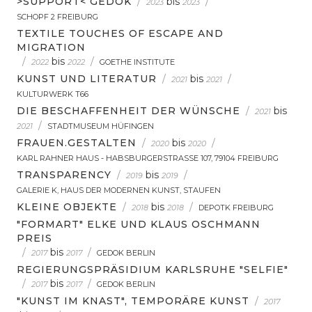
>SUPPORT< GEDOK
/
bis
/
2023
2023
SCHOPF 2 FREIBURG
TEXTILE TOUCHES OF ESCAPE AND
MIGRATION
/
bis
/
2022
2022
GOETHE INSTITUTE
KUNST UND LITERATUR
/
bis
/
2021
2021
KULTURWERK T66
DIE BESCHAFFENHEIT DER WÜNSCHE
/
bis
2021
/
2021
STADTMUSEUM HÜFINGEN
FRAUEN.GESTALTEN
/
bis
/
2020
2020
KARL RAHNER HAUS - HABSBURGERSTRASSE 107, 79104 FREIBURG
TRANSPARENCY
/
bis
/
2019
2019
GALERIE K, HAUS DER MODERNEN KUNST, STAUFEN
KLEINE OBJEKTE
/
bis
/
2018
2018
DEPOTK FREIBURG
"FORMART" ELKE UND KLAUS OSCHMANN
PREIS
/
bis
/
2017
2017
GEDOK BERLIN
REGIERUNGSPRÄSIDIUM KARLSRUHE "SELFIE"
/
bis
/
2017
2017
GEDOK BERLIN
"KUNST IM KNAST", TEMPORÄRE KUNST
/
2017