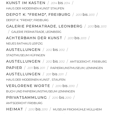
KUNST IM KASTEN
/
bis
/
2014
2014
HAUS DER MODERNEN KUNST STAUFEN
DEPOT K: "FREMD", FREIBURG
/
bis
/
2013
2013
DEPOT K: "FREMD", FREIBURG
GALERIE PERMATRADE, LEONBERG
/
bis
2013
2013
/
GALERIE PERMATRADE, LEONBERG
ACHTERBAHN DER KUNST
/
bis
/
2013
2013
NEUES RATHAUS LEIPZIG
AUSTELLUNGEN
/
bis
/
2012
2012
STADTMUSEUM HÜFINGEN
AUSTELLUNGEN
/
bis
/
2012
2012
AMTSGERICHT, FREIBURG
PAPIER
/
bis
/
2011
2011
PAPIERKUNSTMUSEUM, LENNINGEN
AUSTELLUNGEN
/
bis
/
2011
2011
HAUS DER MODERNEN KUNST , STAUFEN
VERLORENE WORTE
/
bis
/
2010
2010
BUCH UND PAPIERKUNSTMUSEUM LENNINGEN
PRIVATSAMMLUNG
/
bis
/
2010
2010
AMTSGERICHT FREIBURG
HEIMAT
/
bis
/
2010
2010
MUSEUM FRICKMÜHLE MÜLLHEIM