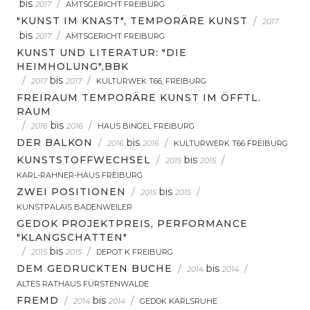
bis
/
2017
AMTSGERICHT FREIBURG
"KUNST IM KNAST", TEMPORÄRE KUNST
/
2017
bis
/
2017
AMTSGERICHT FREIBURG
KUNST UND LITERATUR: "DIE
HEIMHOLUNG",BBK
/
bis
/
2017
2017
KULTURWEK T66, FREIBURG
FREIRAUM TEMPORÄRE KUNST IM ÖFFTL.
RAUM
/
bis
/
2016
2016
HAUS BINGEL FREIBURG
DER BALKON
/
bis
/
2016
2016
KULTURWERK T66 FREIBURG
KUNSTSTOFFWECHSEL
/
bis
/
2015
2015
KARL-RAHNER-HAUS FREIBURG
ZWEI POSITIONEN
/
bis
/
2015
2015
KUNSTPALAIS BADENWEILER
GEDOK PROJEKTPREIS, PERFORMANCE
"KLANGSCHATTEN"
/
bis
/
2015
2015
DEPOT K FREIBURG
DEM GEDRUCKTEN BUCHE
/
bis
/
2014
2014
ALTES RATHAUS FÜRSTENWALDE
FREMD
/
bis
/
2014
2014
GEDOK KARLSRUHE