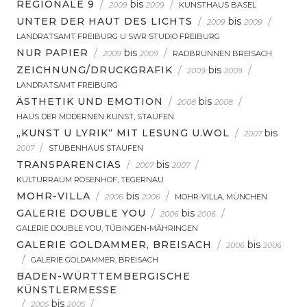
REGIONALE 9
/
bis
/
2009
2009
KUNSTHAUS BASEL
UNTER DER HAUT DES LICHTS
/
bis
/
2009
2009
LANDRATSAMT FREIBURG U SWR STUDIO FREIBURG
NUR PAPIER
/
bis
/
2009
2009
RADBRUNNEN BREISACH
ZEICHNUNG/DRUCKGRAFIK
/
bis
/
2009
2009
LANDRATSAMT FREIBURG
ÄSTHETIK UND EMOTION
/
bis
/
2008
2008
HAUS DER MODERNEN KUNST, STAUFEN
„KUNST U LYRIK“ MIT LESUNG U.WOL
/
bis
2007
/
2007
STUBENHAUS STAUFEN
TRANSPARENCIAS
/
bis
/
2007
2007
KULTURRAUM ROSENHOF, TEGERNAU
MOHR-VILLA
/
bis
/
2006
2006
MOHR-VILLA, MÜNCHEN
GALERIE DOUBLE YOU
/
bis
/
2006
2006
GALERIE DOUBLE YOU, TÜBINGEN-MÄHRINGEN
GALERIE GOLDAMMER, BREISACH
/
bis
2006
2006
/
GALERIE GOLDAMMER, BREISACH
BADEN-WÜRTTEMBERGISCHE
KÜNSTLERMESSE
/
bis
/
2005
2005