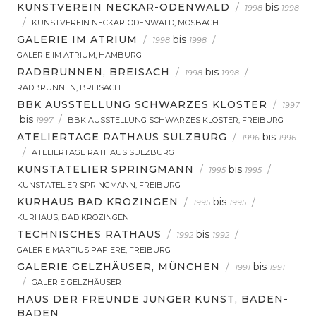
KUNSTVEREIN NECKAR-ODENWALD
/
bis
1998
1998
/
KUNSTVEREIN NECKAR-ODENWALD, MOSBACH
GALERIE IM ATRIUM
/
bis
/
1998
1998
GALERIE IM ATRIUM, HAMBURG
RADBRUNNEN, BREISACH
/
bis
/
1998
1998
RADBRUNNEN, BREISACH
BBK AUSSTELLUNG SCHWARZES KLOSTER
/
1997
bis
/
1997
BBK AUSSTELLUNG SCHWARZES KLOSTER, FREIBURG
ATELIERTAGE RATHAUS SULZBURG
/
bis
1996
1996
/
ATELIERTAGE RATHAUS SULZBURG
KUNSTATELIER SPRINGMANN
/
bis
/
1995
1995
KUNSTATELIER SPRINGMANN, FREIBURG
KURHAUS BAD KROZINGEN
/
bis
/
1995
1995
KURHAUS, BAD KROZINGEN
TECHNISCHES RATHAUS
/
bis
/
1992
1992
GALERIE MARTIUS PAPIERE, FREIBURG
GALERIE GELZHÄUSER, MÜNCHEN
/
bis
1991
1991
/
GALERIE GELZHÄUSER
HAUS DER FREUNDE JUNGER KUNST, BADEN-
BADEN