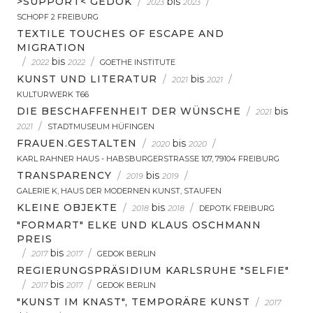
>SUPPORT< GEDOK
/
bis
/
2023
2023
SCHOPF 2 FREIBURG
TEXTILE TOUCHES OF ESCAPE AND
MIGRATION
/
bis
/
2022
2022
GOETHE INSTITUTE
KUNST UND LITERATUR
/
bis
/
2021
2021
KULTURWERK T66
DIE BESCHAFFENHEIT DER WÜNSCHE
/
bis
2021
/
2021
STADTMUSEUM HÜFINGEN
FRAUEN.GESTALTEN
/
bis
/
2020
2020
KARL RAHNER HAUS - HABSBURGERSTRASSE 107, 79104 FREIBURG
TRANSPARENCY
/
bis
/
2019
2019
GALERIE K, HAUS DER MODERNEN KUNST, STAUFEN
KLEINE OBJEKTE
/
bis
/
2018
2018
DEPOTK FREIBURG
"FORMART" ELKE UND KLAUS OSCHMANN
PREIS
/
bis
/
2017
2017
GEDOK BERLIN
REGIERUNGSPRÄSIDIUM KARLSRUHE "SELFIE"
/
bis
/
2017
2017
GEDOK BERLIN
"KUNST IM KNAST", TEMPORÄRE KUNST
/
2017