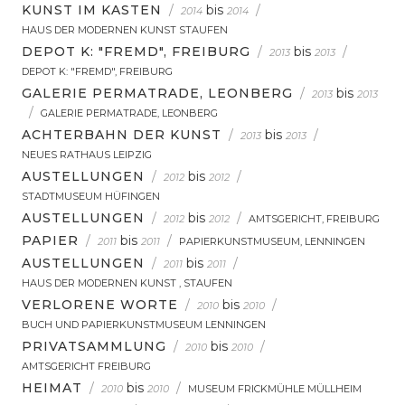
KUNST IM KASTEN
/
bis
/
2014
2014
HAUS DER MODERNEN KUNST STAUFEN
DEPOT K: "FREMD", FREIBURG
/
bis
/
2013
2013
DEPOT K: "FREMD", FREIBURG
GALERIE PERMATRADE, LEONBERG
/
bis
2013
2013
/
GALERIE PERMATRADE, LEONBERG
ACHTERBAHN DER KUNST
/
bis
/
2013
2013
NEUES RATHAUS LEIPZIG
AUSTELLUNGEN
/
bis
/
2012
2012
STADTMUSEUM HÜFINGEN
AUSTELLUNGEN
/
bis
/
2012
2012
AMTSGERICHT, FREIBURG
PAPIER
/
bis
/
2011
2011
PAPIERKUNSTMUSEUM, LENNINGEN
AUSTELLUNGEN
/
bis
/
2011
2011
HAUS DER MODERNEN KUNST , STAUFEN
VERLORENE WORTE
/
bis
/
2010
2010
BUCH UND PAPIERKUNSTMUSEUM LENNINGEN
PRIVATSAMMLUNG
/
bis
/
2010
2010
AMTSGERICHT FREIBURG
HEIMAT
/
bis
/
2010
2010
MUSEUM FRICKMÜHLE MÜLLHEIM