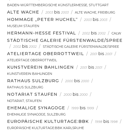
BADEN-WÜRTTEMBERGISCHE KÜNSTLERMESSE, STUTTGART
ALTE WACHE
/
bis
/
2003
2003
ALTE WACHE, FREIBURG
HOMMAGE „PETER HUCHEL“
/
bis
/
2003
2003
MUSEUM STAUFEN
HERMANN-HESSE FESTIVAL
/
bis
/
2002
2002
CALW
STÄDTISCHE GALERIE FÜRSTENWALDE/SPREE
/
bis
/
2002
2002
STÄDTISCHE GALERIE FÜRSTENWALDE/SPREE
ATELIERTAGE OBERROTTWEIL
/
bis
/
2001
2001
ATELIERTAGE OBERROTTWEIL
KUNSTVEREIN BAHLINGEN
/
bis
/
2001
2001
KUNSTVEREIN BAHLINGEN
RATHAUS SULZBURG
/
bis
/
2000
2000
RATHAUS SULZBURG
NOTARIAT STAUFEN
/
bis
/
2000
2000
NOTARIAT, STAUFEN
EHEMALIGE SYNAGOGE
/
bis
/
1999
1999
EHEMALIGE SYNAGOGE, SULZBURG
EUROPÄISCHE KULTURTAGE:BBK
/
bis
/
1998
1998
EUROPÄISCHE KULTURTAGE:BBK KARLSRUHE