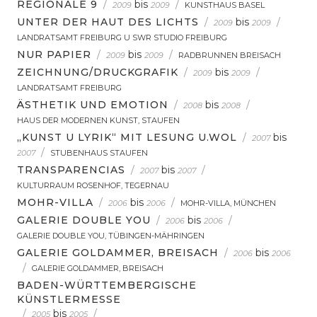
REGIONALE 9
/
bis
/
2009
2009
KUNSTHAUS BASEL
UNTER DER HAUT DES LICHTS
/
bis
/
2009
2009
LANDRATSAMT FREIBURG U SWR STUDIO FREIBURG
NUR PAPIER
/
bis
/
2009
2009
RADBRUNNEN BREISACH
ZEICHNUNG/DRUCKGRAFIK
/
bis
/
2009
2009
LANDRATSAMT FREIBURG
ÄSTHETIK UND EMOTION
/
bis
/
2008
2008
HAUS DER MODERNEN KUNST, STAUFEN
„KUNST U LYRIK“ MIT LESUNG U.WOL
/
bis
2007
/
2007
STUBENHAUS STAUFEN
TRANSPARENCIAS
/
bis
/
2007
2007
KULTURRAUM ROSENHOF, TEGERNAU
MOHR-VILLA
/
bis
/
2006
2006
MOHR-VILLA, MÜNCHEN
GALERIE DOUBLE YOU
/
bis
/
2006
2006
GALERIE DOUBLE YOU, TÜBINGEN-MÄHRINGEN
GALERIE GOLDAMMER, BREISACH
/
bis
2006
2006
/
GALERIE GOLDAMMER, BREISACH
BADEN-WÜRTTEMBERGISCHE
KÜNSTLERMESSE
/
bis
/
2005
2005