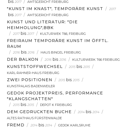
bis
/
2017
AMTSGERICHT FREIBURG
"KUNST IM KNAST", TEMPORÄRE KUNST
/
2017
bis
/
2017
AMTSGERICHT FREIBURG
KUNST UND LITERATUR: "DIE
HEIMHOLUNG",BBK
/
bis
/
2017
2017
KULTURWEK T66, FREIBURG
FREIRAUM TEMPORÄRE KUNST IM ÖFFTL.
RAUM
/
bis
/
2016
2016
HAUS BINGEL FREIBURG
DER BALKON
/
bis
/
2016
2016
KULTURWERK T66 FREIBURG
KUNSTSTOFFWECHSEL
/
bis
/
2015
2015
KARL-RAHNER-HAUS FREIBURG
ZWEI POSITIONEN
/
bis
/
2015
2015
KUNSTPALAIS BADENWEILER
GEDOK PROJEKTPREIS, PERFORMANCE
"KLANGSCHATTEN"
/
bis
/
2015
2015
DEPOT K FREIBURG
DEM GEDRUCKTEN BUCHE
/
bis
/
2014
2014
ALTES RATHAUS FÜRSTENWALDE
FREMD
/
bis
/
2014
2014
GEDOK KARLSRUHE