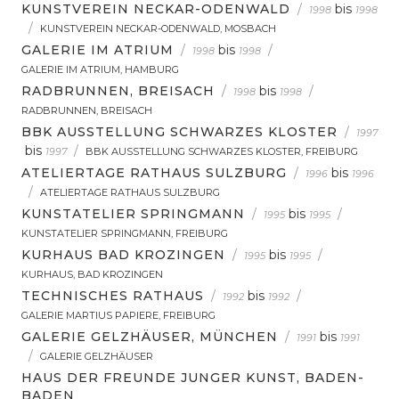
KUNSTVEREIN NECKAR-ODENWALD
/
bis
1998
1998
/
KUNSTVEREIN NECKAR-ODENWALD, MOSBACH
GALERIE IM ATRIUM
/
bis
/
1998
1998
GALERIE IM ATRIUM, HAMBURG
RADBRUNNEN, BREISACH
/
bis
/
1998
1998
RADBRUNNEN, BREISACH
BBK AUSSTELLUNG SCHWARZES KLOSTER
/
1997
bis
/
1997
BBK AUSSTELLUNG SCHWARZES KLOSTER, FREIBURG
ATELIERTAGE RATHAUS SULZBURG
/
bis
1996
1996
/
ATELIERTAGE RATHAUS SULZBURG
KUNSTATELIER SPRINGMANN
/
bis
/
1995
1995
KUNSTATELIER SPRINGMANN, FREIBURG
KURHAUS BAD KROZINGEN
/
bis
/
1995
1995
KURHAUS, BAD KROZINGEN
TECHNISCHES RATHAUS
/
bis
/
1992
1992
GALERIE MARTIUS PAPIERE, FREIBURG
GALERIE GELZHÄUSER, MÜNCHEN
/
bis
1991
1991
/
GALERIE GELZHÄUSER
HAUS DER FREUNDE JUNGER KUNST, BADEN-
BADEN