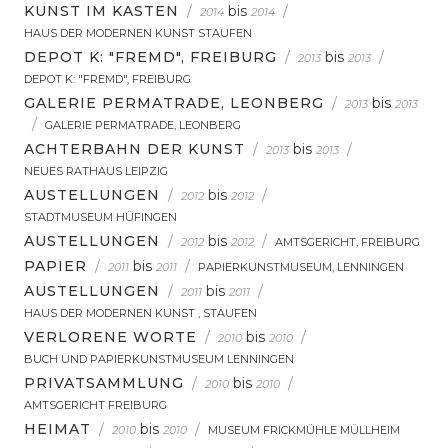
KUNST IM KASTEN
/
bis
/
2014
2014
HAUS DER MODERNEN KUNST STAUFEN
DEPOT K: "FREMD", FREIBURG
/
bis
/
2013
2013
DEPOT K: "FREMD", FREIBURG
GALERIE PERMATRADE, LEONBERG
/
bis
2013
2013
/
GALERIE PERMATRADE, LEONBERG
ACHTERBAHN DER KUNST
/
bis
/
2013
2013
NEUES RATHAUS LEIPZIG
AUSTELLUNGEN
/
bis
/
2012
2012
STADTMUSEUM HÜFINGEN
AUSTELLUNGEN
/
bis
/
2012
2012
AMTSGERICHT, FREIBURG
PAPIER
/
bis
/
2011
2011
PAPIERKUNSTMUSEUM, LENNINGEN
AUSTELLUNGEN
/
bis
/
2011
2011
HAUS DER MODERNEN KUNST , STAUFEN
VERLORENE WORTE
/
bis
/
2010
2010
BUCH UND PAPIERKUNSTMUSEUM LENNINGEN
PRIVATSAMMLUNG
/
bis
/
2010
2010
AMTSGERICHT FREIBURG
HEIMAT
/
bis
/
2010
2010
MUSEUM FRICKMÜHLE MÜLLHEIM