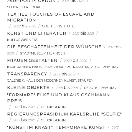
>SUPPORT< GEDOK
/
bis
/
2023
2023
SCHOPF 2 FREIBURG
TEXTILE TOUCHES OF ESCAPE AND
MIGRATION
/
bis
/
2022
2022
GOETHE INSTITUTE
KUNST UND LITERATUR
/
bis
/
2021
2021
KULTURWERK T66
DIE BESCHAFFENHEIT DER WÜNSCHE
/
bis
2021
/
2021
STADTMUSEUM HÜFINGEN
FRAUEN.GESTALTEN
/
bis
/
2020
2020
KARL RAHNER HAUS - HABSBURGERSTRASSE 107, 79104 FREIBURG
TRANSPARENCY
/
bis
/
2019
2019
GALERIE K, HAUS DER MODERNEN KUNST, STAUFEN
KLEINE OBJEKTE
/
bis
/
2018
2018
DEPOTK FREIBURG
"FORMART" ELKE UND KLAUS OSCHMANN
PREIS
/
bis
/
2017
2017
GEDOK BERLIN
REGIERUNGSPRÄSIDIUM KARLSRUHE "SELFIE"
/
bis
/
2017
2017
GEDOK BERLIN
"KUNST IM KNAST", TEMPORÄRE KUNST
/
2017