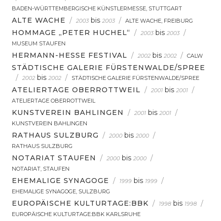
BADEN-WÜRTTEMBERGISCHE KÜNSTLERMESSE, STUTTGART
ALTE WACHE
/
bis
/
2003
2003
ALTE WACHE, FREIBURG
HOMMAGE „PETER HUCHEL“
/
bis
/
2003
2003
MUSEUM STAUFEN
HERMANN-HESSE FESTIVAL
/
bis
/
2002
2002
CALW
STÄDTISCHE GALERIE FÜRSTENWALDE/SPREE
/
bis
/
2002
2002
STÄDTISCHE GALERIE FÜRSTENWALDE/SPREE
ATELIERTAGE OBERROTTWEIL
/
bis
/
2001
2001
ATELIERTAGE OBERROTTWEIL
KUNSTVEREIN BAHLINGEN
/
bis
/
2001
2001
KUNSTVEREIN BAHLINGEN
RATHAUS SULZBURG
/
bis
/
2000
2000
RATHAUS SULZBURG
NOTARIAT STAUFEN
/
bis
/
2000
2000
NOTARIAT, STAUFEN
EHEMALIGE SYNAGOGE
/
bis
/
1999
1999
EHEMALIGE SYNAGOGE, SULZBURG
EUROPÄISCHE KULTURTAGE:BBK
/
bis
/
1998
1998
EUROPÄISCHE KULTURTAGE:BBK KARLSRUHE