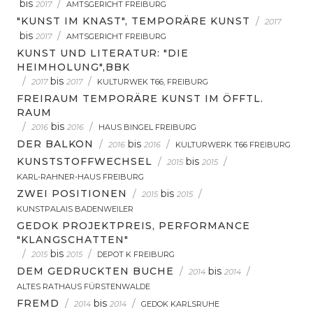
bis
/
2017
AMTSGERICHT FREIBURG
"KUNST IM KNAST", TEMPORÄRE KUNST
/
2017
bis
/
2017
AMTSGERICHT FREIBURG
KUNST UND LITERATUR: "DIE
HEIMHOLUNG",BBK
/
bis
/
2017
2017
KULTURWEK T66, FREIBURG
FREIRAUM TEMPORÄRE KUNST IM ÖFFTL.
RAUM
/
bis
/
2016
2016
HAUS BINGEL FREIBURG
DER BALKON
/
bis
/
2016
2016
KULTURWERK T66 FREIBURG
KUNSTSTOFFWECHSEL
/
bis
/
2015
2015
KARL-RAHNER-HAUS FREIBURG
ZWEI POSITIONEN
/
bis
/
2015
2015
KUNSTPALAIS BADENWEILER
GEDOK PROJEKTPREIS, PERFORMANCE
"KLANGSCHATTEN"
/
bis
/
2015
2015
DEPOT K FREIBURG
DEM GEDRUCKTEN BUCHE
/
bis
/
2014
2014
ALTES RATHAUS FÜRSTENWALDE
FREMD
/
bis
/
2014
2014
GEDOK KARLSRUHE