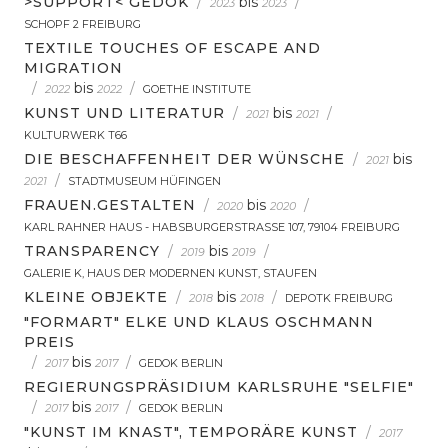
>SUPPORT< GEDOK
/
bis
/
2023
2023
SCHOPF 2 FREIBURG
TEXTILE TOUCHES OF ESCAPE AND
MIGRATION
/
bis
/
2022
2022
GOETHE INSTITUTE
KUNST UND LITERATUR
/
bis
/
2021
2021
KULTURWERK T66
DIE BESCHAFFENHEIT DER WÜNSCHE
/
bis
2021
/
2021
STADTMUSEUM HÜFINGEN
FRAUEN.GESTALTEN
/
bis
/
2020
2020
KARL RAHNER HAUS - HABSBURGERSTRASSE 107, 79104 FREIBURG
TRANSPARENCY
/
bis
/
2019
2019
GALERIE K, HAUS DER MODERNEN KUNST, STAUFEN
KLEINE OBJEKTE
/
bis
/
2018
2018
DEPOTK FREIBURG
"FORMART" ELKE UND KLAUS OSCHMANN
PREIS
/
bis
/
2017
2017
GEDOK BERLIN
REGIERUNGSPRÄSIDIUM KARLSRUHE "SELFIE"
/
bis
/
2017
2017
GEDOK BERLIN
"KUNST IM KNAST", TEMPORÄRE KUNST
/
2017