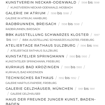
KUNSTVEREIN NECKAR-ODENWALD
/
bis
1998
1998
/
KUNSTVEREIN NECKAR-ODENWALD, MOSBACH
GALERIE IM ATRIUM
/
bis
/
1998
1998
GALERIE IM ATRIUM, HAMBURG
RADBRUNNEN, BREISACH
/
bis
/
1998
1998
RADBRUNNEN, BREISACH
BBK AUSSTELLUNG SCHWARZES KLOSTER
/
1997
bis
/
1997
BBK AUSSTELLUNG SCHWARZES KLOSTER, FREIBURG
ATELIERTAGE RATHAUS SULZBURG
/
bis
1996
1996
/
ATELIERTAGE RATHAUS SULZBURG
KUNSTATELIER SPRINGMANN
/
bis
/
1995
1995
KUNSTATELIER SPRINGMANN, FREIBURG
KURHAUS BAD KROZINGEN
/
bis
/
1995
1995
KURHAUS, BAD KROZINGEN
TECHNISCHES RATHAUS
/
bis
/
1992
1992
GALERIE MARTIUS PAPIERE, FREIBURG
GALERIE GELZHÄUSER, MÜNCHEN
/
bis
1991
1991
/
GALERIE GELZHÄUSER
HAUS DER FREUNDE JUNGER KUNST, BADEN-
BADEN