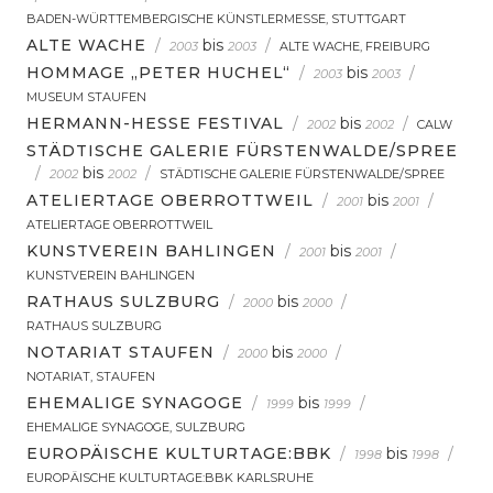
BADEN-WÜRTTEMBERGISCHE KÜNSTLERMESSE, STUTTGART
ALTE WACHE
/
bis
/
2003
2003
ALTE WACHE, FREIBURG
HOMMAGE „PETER HUCHEL“
/
bis
/
2003
2003
MUSEUM STAUFEN
HERMANN-HESSE FESTIVAL
/
bis
/
2002
2002
CALW
STÄDTISCHE GALERIE FÜRSTENWALDE/SPREE
/
bis
/
2002
2002
STÄDTISCHE GALERIE FÜRSTENWALDE/SPREE
ATELIERTAGE OBERROTTWEIL
/
bis
/
2001
2001
ATELIERTAGE OBERROTTWEIL
KUNSTVEREIN BAHLINGEN
/
bis
/
2001
2001
KUNSTVEREIN BAHLINGEN
RATHAUS SULZBURG
/
bis
/
2000
2000
RATHAUS SULZBURG
NOTARIAT STAUFEN
/
bis
/
2000
2000
NOTARIAT, STAUFEN
EHEMALIGE SYNAGOGE
/
bis
/
1999
1999
EHEMALIGE SYNAGOGE, SULZBURG
EUROPÄISCHE KULTURTAGE:BBK
/
bis
/
1998
1998
EUROPÄISCHE KULTURTAGE:BBK KARLSRUHE