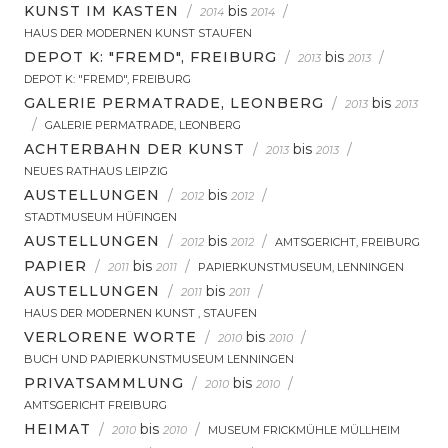
KUNST IM KASTEN
/
bis
/
2014
2014
HAUS DER MODERNEN KUNST STAUFEN
DEPOT K: "FREMD", FREIBURG
/
bis
/
2013
2013
DEPOT K: "FREMD", FREIBURG
GALERIE PERMATRADE, LEONBERG
/
bis
2013
2013
/
GALERIE PERMATRADE, LEONBERG
ACHTERBAHN DER KUNST
/
bis
/
2013
2013
NEUES RATHAUS LEIPZIG
AUSTELLUNGEN
/
bis
/
2012
2012
STADTMUSEUM HÜFINGEN
AUSTELLUNGEN
/
bis
/
2012
2012
AMTSGERICHT, FREIBURG
PAPIER
/
bis
/
2011
2011
PAPIERKUNSTMUSEUM, LENNINGEN
AUSTELLUNGEN
/
bis
/
2011
2011
HAUS DER MODERNEN KUNST , STAUFEN
VERLORENE WORTE
/
bis
/
2010
2010
BUCH UND PAPIERKUNSTMUSEUM LENNINGEN
PRIVATSAMMLUNG
/
bis
/
2010
2010
AMTSGERICHT FREIBURG
HEIMAT
/
bis
/
2010
2010
MUSEUM FRICKMÜHLE MÜLLHEIM