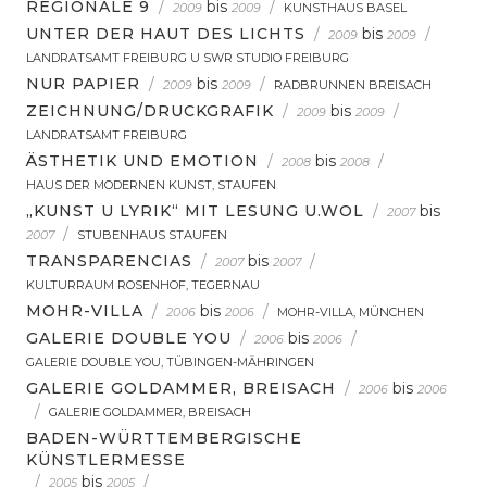
REGIONALE 9
/
bis
/
2009
2009
KUNSTHAUS BASEL
UNTER DER HAUT DES LICHTS
/
bis
/
2009
2009
LANDRATSAMT FREIBURG U SWR STUDIO FREIBURG
NUR PAPIER
/
bis
/
2009
2009
RADBRUNNEN BREISACH
ZEICHNUNG/DRUCKGRAFIK
/
bis
/
2009
2009
LANDRATSAMT FREIBURG
ÄSTHETIK UND EMOTION
/
bis
/
2008
2008
HAUS DER MODERNEN KUNST, STAUFEN
„KUNST U LYRIK“ MIT LESUNG U.WOL
/
bis
2007
/
2007
STUBENHAUS STAUFEN
TRANSPARENCIAS
/
bis
/
2007
2007
KULTURRAUM ROSENHOF, TEGERNAU
MOHR-VILLA
/
bis
/
2006
2006
MOHR-VILLA, MÜNCHEN
GALERIE DOUBLE YOU
/
bis
/
2006
2006
GALERIE DOUBLE YOU, TÜBINGEN-MÄHRINGEN
GALERIE GOLDAMMER, BREISACH
/
bis
2006
2006
/
GALERIE GOLDAMMER, BREISACH
BADEN-WÜRTTEMBERGISCHE
KÜNSTLERMESSE
/
bis
/
2005
2005