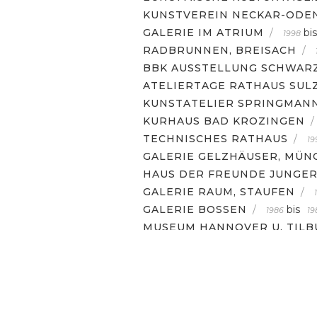
KUNSTVEREIN NECKAR-OD
GALERIE IM ATRIUM
/
bis
1998
RADBRUNNEN, BREISACH
/
BBK AUSSTELLUNG SCHWAR
ATELIERTAGE RATHAUS SUL
KUNSTATELIER SPRINGMAN
KURHAUS BAD KROZINGEN
/
TECHNISCHES RATHAUS
/
19
GALERIE GELZHÄUSER, MÜN
HAUS DER FREUNDE JUNGER
GALERIE RAUM, STAUFEN
/
GALERIE BOSSEN
/
bis
1986
19
MUSEUM HANNOVER U. TILB
AUSTELLUNGEN
KONTAKT
PORTRAIT
IMPRES