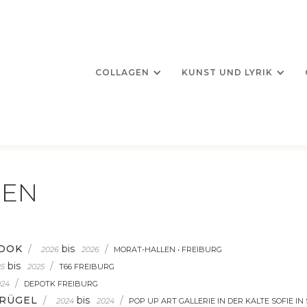
COLLAGEN
KUNST UND LYRIK
GEN
EDOK
/
bis
/
2026
2026
MORAT-HALLEN • FREIBURG
bis
/
25
2025
T66 FREIBURG
/
024
DEPOTK FREIBURG
RÜGEL
/
bis
/
2024
2024
POP UP ART GALLERIE IN DER KALTE SOFIE I