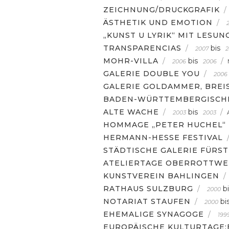
ZEICHNUNG/DRUCKGRAFIK
/
ÄSTHETIK UND EMOTION
/
„KUNST U LYRIK“ MIT LESUN
TRANSPARENCIAS
/
bis
2007
2
MOHR-VILLA
/
bis
/
2006
2006
GALERIE DOUBLE YOU
/
2006
GALERIE GOLDAMMER, BREI
BADEN-WÜRTTEMBERGISCH
ALTE WACHE
/
bis
/
2003
2003
HOMMAGE „PETER HUCHEL“
HERMANN-HESSE FESTIVAL
STÄDTISCHE GALERIE FÜRS
ATELIERTAGE OBERROTTWE
KUNSTVEREIN BAHLINGEN
/
RATHAUS SULZBURG
/
b
2000
NOTARIAT STAUFEN
/
bi
2000
EHEMALIGE SYNAGOGE
/
199
EUROPÄISCHE KULTURTAGE: