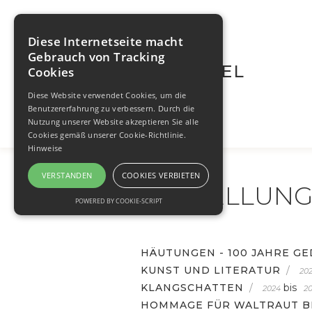
Diese Internetseite macht
Gebrauch von Tracking
WALTRAUT BRÜGEL
Cookies
Diese Website verwendet Cookies, um die
Benutzererfahrung zu verbessern. Durch die
Nutzung unserer Website akzeptieren Sie alle
Cookies gemäß unserer Cookie-Richtlinie.
Hinweise
VERSTANDEN
COOKIES VERBIETEN
AUSTELLUN
POWERED BY COOKIE-SCRIPT
HÄUTUNGEN - 100 JAHRE G
KUNST UND LITERATUR
/
20
KLANGSCHATTEN
/
bis
2024
2
HOMMAGE FÜR WALTRAUT B