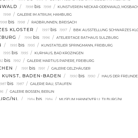
ENWALD
/
bis
/
1998
1998
KUNSTVEREIN NECKAR-ODENWALD, MOSBAC
/
1998
GALERIE IM ATRIUM, HAMBURG
bis
/
1998
1998
RADBRUNNEN, BREISACH
ZES KLOSTER
/
bis
/
1997
1997
BBK AUSSTELLUNG SCHWARZES KLO
ZBURG
/
bis
/
1996
1996
ATELIERTAGE RATHAUS SULZBURG
N
/
bis
/
1995
1995
KUNSTATELIER SPRINGMANN, FREIBURG
bis
/
1995
1995
KURHAUS, BAD KROZINGEN
bis
/
92
1992
GALERIE MARTIUS PAPIERE, FREIBURG
CHEN
/
bis
/
1991
1991
GALERIE GELZHÄUSER
 KUNST, BADEN-BADEN
/
bis
/
1990
1990
HAUS DER FREUNDE
bis
/
1987
1987
GALERIE RAU, STAUFEN
/
86
GALERIE BOSSEN, BERLIN
URG/NL
/
bis
/
1984
1984
MUSEUM HANNOVER U. TILBURG/NL
SUM