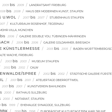
bis
/
2009
2009
LANDRATSAMT FREIBURG
bis
/
2008
2008
HAUS DER MODERNEN KUNST, STAUFEN
G U.WOL
/
bis
/
2007
2007
STUBENHAUS STAUFEN
/
007
KULTURRAUM ROSENHOF, TEGERNAU
MOHR-VILLA, MÜNCHEN
bis
/
2006
GALERIE DOUBLE YOU, TÜBINGEN-MÄHRINGEN
SACH
/
bis
/
2006
2006
GALERIE GOLDAMMER, BREISACH
E KÜNSTLERMESSE
/
bis
/
2005
2005
BADEN-WÜRTTEMBERGISCH
ALTE WACHE, FREIBURG
/
bis
/
2003
2003
MUSEUM STAUFEN
/
bis
/
2002
2002
CALW
TENWALDE/SPREE
/
bis
/
2002
2002
STÄDTISCHE GALERIE FÜRST
IL
/
bis
/
2001
2001
ATELIERTAGE OBERROTTWEIL
bis
/
2001
2001
KUNSTVEREIN BAHLINGEN
is
/
2000
RATHAUS SULZBURG
s
/
2000
NOTARIAT, STAUFEN
bis
/
9
1999
EHEMALIGE SYNAGOGE, SULZBURG
BBK
/
bis
/
1998
1998
EUROPÄISCHE KULTURTAGE:BBK KARLSRUHE