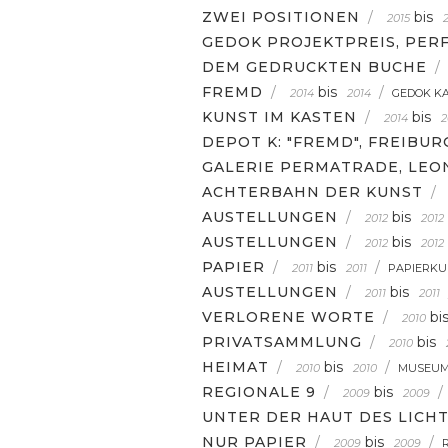
ZWEI POSITIONEN
/
bis
2015
GEDOK PROJEKTPREIS, PER
DEM GEDRUCKTEN BUCHE
/
FREMD
/
bis
/
2014
2014
GEDOK K
KUNST IM KASTEN
/
bis
2014
2
DEPOT K: "FREMD", FREIBUR
GALERIE PERMATRADE, LE
ACHTERBAHN DER KUNST
/
AUSTELLUNGEN
/
bis
2012
2012
AUSTELLUNGEN
/
bis
2012
2012
PAPIER
/
bis
/
2011
2011
PAPIERKU
AUSTELLUNGEN
/
bis
2011
2011
VERLORENE WORTE
/
bi
2010
PRIVATSAMMLUNG
/
bis
2010
HEIMAT
/
bis
/
2010
2010
MUSEUM
REGIONALE 9
/
bis
/
2009
2009
UNTER DER HAUT DES LICH
NUR PAPIER
/
bis
/
2009
2009