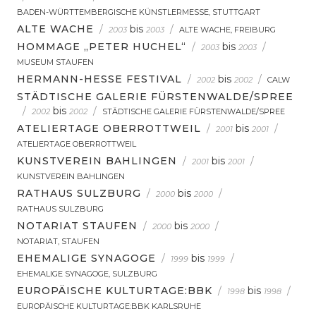
BADEN-WÜRTTEMBERGISCHE KÜNSTLERMESSE, STUTTGART
ALTE WACHE
/
bis
/
2003
2003
ALTE WACHE, FREIBURG
HOMMAGE „PETER HUCHEL“
/
bis
/
2003
2003
MUSEUM STAUFEN
HERMANN-HESSE FESTIVAL
/
bis
/
2002
2002
CALW
STÄDTISCHE GALERIE FÜRSTENWALDE/SPREE
/
bis
/
2002
2002
STÄDTISCHE GALERIE FÜRSTENWALDE/SPREE
ATELIERTAGE OBERROTTWEIL
/
bis
/
2001
2001
ATELIERTAGE OBERROTTWEIL
KUNSTVEREIN BAHLINGEN
/
bis
/
2001
2001
KUNSTVEREIN BAHLINGEN
RATHAUS SULZBURG
/
bis
/
2000
2000
RATHAUS SULZBURG
NOTARIAT STAUFEN
/
bis
/
2000
2000
NOTARIAT, STAUFEN
EHEMALIGE SYNAGOGE
/
bis
/
1999
1999
EHEMALIGE SYNAGOGE, SULZBURG
EUROPÄISCHE KULTURTAGE:BBK
/
bis
/
1998
1998
EUROPÄISCHE KULTURTAGE:BBK KARLSRUHE