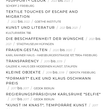
>SUPPORT< GEDOK
/
bis
/
2023
2023
SCHOPF 2 FREIBURG
TEXTILE TOUCHES OF ESCAPE AND
MIGRATION
/
bis
/
2022
2022
GOETHE INSTITUTE
KUNST UND LITERATUR
/
bis
/
2021
2021
KULTURWERK T66
DIE BESCHAFFENHEIT DER WÜNSCHE
/
bis
2021
/
2021
STADTMUSEUM HÜFINGEN
FRAUEN.GESTALTEN
/
bis
/
2020
2020
KARL RAHNER HAUS - HABSBURGERSTRASSE 107, 79104 FREIBURG
TRANSPARENCY
/
bis
/
2019
2019
GALERIE K, HAUS DER MODERNEN KUNST, STAUFEN
KLEINE OBJEKTE
/
bis
/
2018
2018
DEPOTK FREIBURG
"FORMART" ELKE UND KLAUS OSCHMANN
PREIS
/
bis
/
2017
2017
GEDOK BERLIN
REGIERUNGSPRÄSIDIUM KARLSRUHE "SELFIE"
/
bis
/
2017
2017
GEDOK BERLIN
"KUNST IM KNAST", TEMPORÄRE KUNST
/
2017