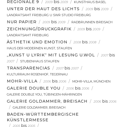
REGIONALE 9
/
bis
/
2009
2009
KUNSTHAUS BASEL
UNTER DER HAUT DES LICHTS
/
bis
/
2009
2009
LANDRATSAMT FREIBURG U SWR STUDIO FREIBURG
NUR PAPIER
/
bis
/
2009
2009
RADBRUNNEN BREISACH
ZEICHNUNG/DRUCKGRAFIK
/
bis
/
2009
2009
LANDRATSAMT FREIBURG
ÄSTHETIK UND EMOTION
/
bis
/
2008
2008
HAUS DER MODERNEN KUNST, STAUFEN
„KUNST U LYRIK“ MIT LESUNG U.WOL
/
bis
2007
/
2007
STUBENHAUS STAUFEN
TRANSPARENCIAS
/
bis
/
2007
2007
KULTURRAUM ROSENHOF, TEGERNAU
MOHR-VILLA
/
bis
/
2006
2006
MOHR-VILLA, MÜNCHEN
GALERIE DOUBLE YOU
/
bis
/
2006
2006
GALERIE DOUBLE YOU, TÜBINGEN-MÄHRINGEN
GALERIE GOLDAMMER, BREISACH
/
bis
2006
2006
/
GALERIE GOLDAMMER, BREISACH
BADEN-WÜRTTEMBERGISCHE
KÜNSTLERMESSE
/
bis
/
2005
2005