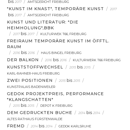
bis
/
2017
AMTSGERICHT FREIBURG
"KUNST IM KNAST", TEMPORÄRE KUNST
/
2017
bis
/
2017
AMTSGERICHT FREIBURG
KUNST UND LITERATUR: "DIE
HEIMHOLUNG",BBK
/
bis
/
2017
2017
KULTURWEK T66, FREIBURG
FREIRAUM TEMPORÄRE KUNST IM ÖFFTL.
RAUM
/
bis
/
2016
2016
HAUS BINGEL FREIBURG
DER BALKON
/
bis
/
2016
2016
KULTURWERK T66 FREIBURG
KUNSTSTOFFWECHSEL
/
bis
/
2015
2015
KARL-RAHNER-HAUS FREIBURG
ZWEI POSITIONEN
/
bis
/
2015
2015
KUNSTPALAIS BADENWEILER
GEDOK PROJEKTPREIS, PERFORMANCE
"KLANGSCHATTEN"
/
bis
/
2015
2015
DEPOT K FREIBURG
DEM GEDRUCKTEN BUCHE
/
bis
/
2014
2014
ALTES RATHAUS FÜRSTENWALDE
FREMD
/
bis
/
2014
2014
GEDOK KARLSRUHE