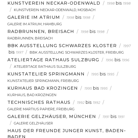
KUNSTVEREIN NECKAR-ODENWALD
/
bis
1998
1998
/
KUNSTVEREIN NECKAR-ODENWALD, MOSBACH
GALERIE IM ATRIUM
/
bis
/
1998
1998
GALERIE IM ATRIUM, HAMBURG
RADBRUNNEN, BREISACH
/
bis
/
1998
1998
RADBRUNNEN, BREISACH
BBK AUSSTELLUNG SCHWARZES KLOSTER
/
1997
bis
/
1997
BBK AUSSTELLUNG SCHWARZES KLOSTER, FREIBURG
ATELIERTAGE RATHAUS SULZBURG
/
bis
1996
1996
/
ATELIERTAGE RATHAUS SULZBURG
KUNSTATELIER SPRINGMANN
/
bis
/
1995
1995
KUNSTATELIER SPRINGMANN, FREIBURG
KURHAUS BAD KROZINGEN
/
bis
/
1995
1995
KURHAUS, BAD KROZINGEN
TECHNISCHES RATHAUS
/
bis
/
1992
1992
GALERIE MARTIUS PAPIERE, FREIBURG
GALERIE GELZHÄUSER, MÜNCHEN
/
bis
1991
1991
/
GALERIE GELZHÄUSER
HAUS DER FREUNDE JUNGER KUNST, BADEN-
BADEN