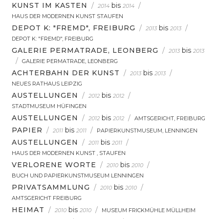
KUNST IM KASTEN
/
bis
/
2014
2014
HAUS DER MODERNEN KUNST STAUFEN
DEPOT K: "FREMD", FREIBURG
/
bis
/
2013
2013
DEPOT K: "FREMD", FREIBURG
GALERIE PERMATRADE, LEONBERG
/
bis
2013
2013
/
GALERIE PERMATRADE, LEONBERG
ACHTERBAHN DER KUNST
/
bis
/
2013
2013
NEUES RATHAUS LEIPZIG
AUSTELLUNGEN
/
bis
/
2012
2012
STADTMUSEUM HÜFINGEN
AUSTELLUNGEN
/
bis
/
2012
2012
AMTSGERICHT, FREIBURG
PAPIER
/
bis
/
2011
2011
PAPIERKUNSTMUSEUM, LENNINGEN
AUSTELLUNGEN
/
bis
/
2011
2011
HAUS DER MODERNEN KUNST , STAUFEN
VERLORENE WORTE
/
bis
/
2010
2010
BUCH UND PAPIERKUNSTMUSEUM LENNINGEN
PRIVATSAMMLUNG
/
bis
/
2010
2010
AMTSGERICHT FREIBURG
HEIMAT
/
bis
/
2010
2010
MUSEUM FRICKMÜHLE MÜLLHEIM