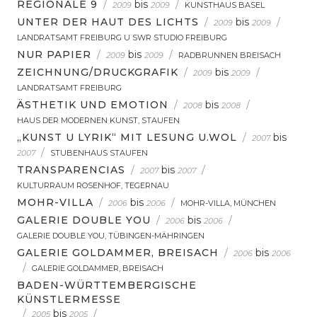
REGIONALE 9
/
bis
/
2009
2009
KUNSTHAUS BASEL
UNTER DER HAUT DES LICHTS
/
bis
/
2009
2009
LANDRATSAMT FREIBURG U SWR STUDIO FREIBURG
NUR PAPIER
/
bis
/
2009
2009
RADBRUNNEN BREISACH
ZEICHNUNG/DRUCKGRAFIK
/
bis
/
2009
2009
LANDRATSAMT FREIBURG
ÄSTHETIK UND EMOTION
/
bis
/
2008
2008
HAUS DER MODERNEN KUNST, STAUFEN
„KUNST U LYRIK“ MIT LESUNG U.WOL
/
bis
2007
/
2007
STUBENHAUS STAUFEN
TRANSPARENCIAS
/
bis
/
2007
2007
KULTURRAUM ROSENHOF, TEGERNAU
MOHR-VILLA
/
bis
/
2006
2006
MOHR-VILLA, MÜNCHEN
GALERIE DOUBLE YOU
/
bis
/
2006
2006
GALERIE DOUBLE YOU, TÜBINGEN-MÄHRINGEN
GALERIE GOLDAMMER, BREISACH
/
bis
2006
2006
/
GALERIE GOLDAMMER, BREISACH
BADEN-WÜRTTEMBERGISCHE
KÜNSTLERMESSE
/
bis
/
2005
2005