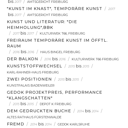
bis
/
2017
AMTSGERICHT FREIBURG
"KUNST IM KNAST", TEMPORÄRE KUNST
/
2017
bis
/
2017
AMTSGERICHT FREIBURG
KUNST UND LITERATUR: "DIE
HEIMHOLUNG",BBK
/
bis
/
2017
2017
KULTURWEK T66, FREIBURG
FREIRAUM TEMPORÄRE KUNST IM ÖFFTL.
RAUM
/
bis
/
2016
2016
HAUS BINGEL FREIBURG
DER BALKON
/
bis
/
2016
2016
KULTURWERK T66 FREIBURG
KUNSTSTOFFWECHSEL
/
bis
/
2015
2015
KARL-RAHNER-HAUS FREIBURG
ZWEI POSITIONEN
/
bis
/
2015
2015
KUNSTPALAIS BADENWEILER
GEDOK PROJEKTPREIS, PERFORMANCE
"KLANGSCHATTEN"
/
bis
/
2015
2015
DEPOT K FREIBURG
DEM GEDRUCKTEN BUCHE
/
bis
/
2014
2014
ALTES RATHAUS FÜRSTENWALDE
FREMD
/
bis
/
2014
2014
GEDOK KARLSRUHE