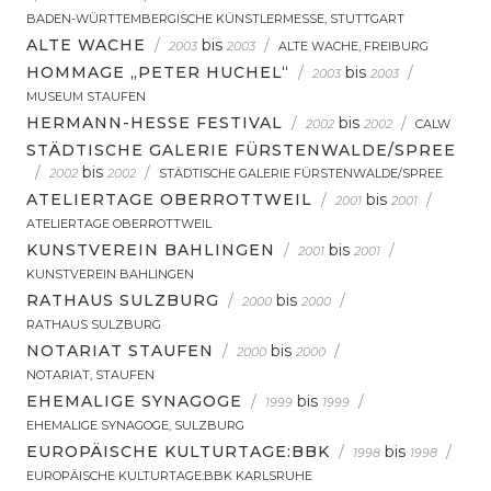
BADEN-WÜRTTEMBERGISCHE KÜNSTLERMESSE, STUTTGART
ALTE WACHE
/
bis
/
2003
2003
ALTE WACHE, FREIBURG
HOMMAGE „PETER HUCHEL“
/
bis
/
2003
2003
MUSEUM STAUFEN
HERMANN-HESSE FESTIVAL
/
bis
/
2002
2002
CALW
STÄDTISCHE GALERIE FÜRSTENWALDE/SPREE
/
bis
/
2002
2002
STÄDTISCHE GALERIE FÜRSTENWALDE/SPREE
ATELIERTAGE OBERROTTWEIL
/
bis
/
2001
2001
ATELIERTAGE OBERROTTWEIL
KUNSTVEREIN BAHLINGEN
/
bis
/
2001
2001
KUNSTVEREIN BAHLINGEN
RATHAUS SULZBURG
/
bis
/
2000
2000
RATHAUS SULZBURG
NOTARIAT STAUFEN
/
bis
/
2000
2000
NOTARIAT, STAUFEN
EHEMALIGE SYNAGOGE
/
bis
/
1999
1999
EHEMALIGE SYNAGOGE, SULZBURG
EUROPÄISCHE KULTURTAGE:BBK
/
bis
/
1998
1998
EUROPÄISCHE KULTURTAGE:BBK KARLSRUHE