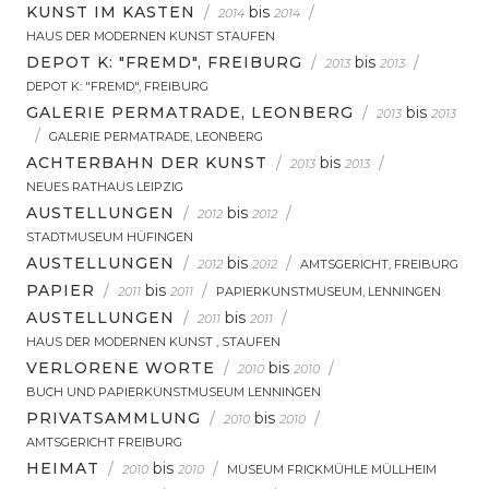
KUNST IM KASTEN
/
bis
/
2014
2014
HAUS DER MODERNEN KUNST STAUFEN
DEPOT K: "FREMD", FREIBURG
/
bis
/
2013
2013
DEPOT K: "FREMD", FREIBURG
GALERIE PERMATRADE, LEONBERG
/
bis
2013
2013
/
GALERIE PERMATRADE, LEONBERG
ACHTERBAHN DER KUNST
/
bis
/
2013
2013
NEUES RATHAUS LEIPZIG
AUSTELLUNGEN
/
bis
/
2012
2012
STADTMUSEUM HÜFINGEN
AUSTELLUNGEN
/
bis
/
2012
2012
AMTSGERICHT, FREIBURG
PAPIER
/
bis
/
2011
2011
PAPIERKUNSTMUSEUM, LENNINGEN
AUSTELLUNGEN
/
bis
/
2011
2011
HAUS DER MODERNEN KUNST , STAUFEN
VERLORENE WORTE
/
bis
/
2010
2010
BUCH UND PAPIERKUNSTMUSEUM LENNINGEN
PRIVATSAMMLUNG
/
bis
/
2010
2010
AMTSGERICHT FREIBURG
HEIMAT
/
bis
/
2010
2010
MUSEUM FRICKMÜHLE MÜLLHEIM