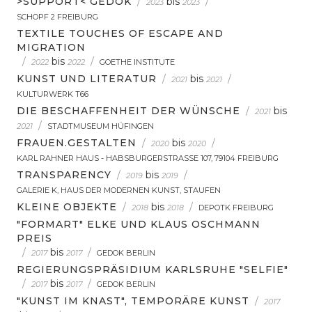
>SUPPORT< GEDOK
/
bis
/
2023
2023
SCHOPF 2 FREIBURG
TEXTILE TOUCHES OF ESCAPE AND
MIGRATION
/
bis
/
2022
2022
GOETHE INSTITUTE
KUNST UND LITERATUR
/
bis
/
2021
2021
KULTURWERK T66
DIE BESCHAFFENHEIT DER WÜNSCHE
/
bis
2021
/
2021
STADTMUSEUM HÜFINGEN
FRAUEN.GESTALTEN
/
bis
/
2020
2020
KARL RAHNER HAUS - HABSBURGERSTRASSE 107, 79104 FREIBURG
TRANSPARENCY
/
bis
/
2019
2019
GALERIE K, HAUS DER MODERNEN KUNST, STAUFEN
KLEINE OBJEKTE
/
bis
/
2018
2018
DEPOTK FREIBURG
"FORMART" ELKE UND KLAUS OSCHMANN
PREIS
/
bis
/
2017
2017
GEDOK BERLIN
REGIERUNGSPRÄSIDIUM KARLSRUHE "SELFIE"
/
bis
/
2017
2017
GEDOK BERLIN
"KUNST IM KNAST", TEMPORÄRE KUNST
/
2017