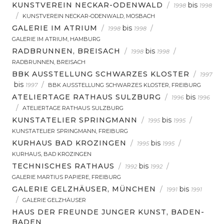
KUNSTVEREIN NECKAR-ODENWALD
/
bis
1998
1998
/
KUNSTVEREIN NECKAR-ODENWALD, MOSBACH
GALERIE IM ATRIUM
/
bis
/
1998
1998
GALERIE IM ATRIUM, HAMBURG
RADBRUNNEN, BREISACH
/
bis
/
1998
1998
RADBRUNNEN, BREISACH
BBK AUSSTELLUNG SCHWARZES KLOSTER
/
1997
bis
/
1997
BBK AUSSTELLUNG SCHWARZES KLOSTER, FREIBURG
ATELIERTAGE RATHAUS SULZBURG
/
bis
1996
1996
/
ATELIERTAGE RATHAUS SULZBURG
KUNSTATELIER SPRINGMANN
/
bis
/
1995
1995
KUNSTATELIER SPRINGMANN, FREIBURG
KURHAUS BAD KROZINGEN
/
bis
/
1995
1995
KURHAUS, BAD KROZINGEN
TECHNISCHES RATHAUS
/
bis
/
1992
1992
GALERIE MARTIUS PAPIERE, FREIBURG
GALERIE GELZHÄUSER, MÜNCHEN
/
bis
1991
1991
/
GALERIE GELZHÄUSER
HAUS DER FREUNDE JUNGER KUNST, BADEN-
BADEN