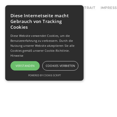
AUSTELLUNGEN
KONTAKT
PORTRAIT
IMPRES
Diese Internetseite macht
Gebrauch von Tracking
Cookies
Diese Website verwendet Cookies, um die
Benutzererfahrung zu verbessern. Durch die
Nutzung unserer Website akzeptieren Sie alle
Cookies gemäß unserer Cookie-Richtlinie.
Hinweise
VERSTANDEN
COOKIES VERBIETEN
POWERED BY COOKIE-SCRIPT